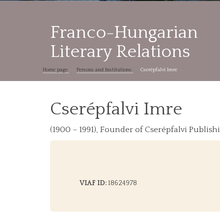
Franco-Hungarian
Literary Relations
Home page
Persons and Institutions
Cserépfalvi Imre
Cserépfalvi Imre
(1900 – 1991), Founder of Cserépfalvi Publish
VIAF ID:
18624978