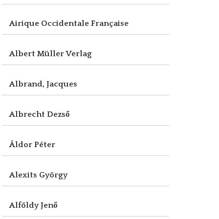
Airique Occidentale Française
Albert Müller Verlag
Albrand, Jacques
Albrecht Dezső
Áldor Péter
Alexits György
Alföldy Jenő