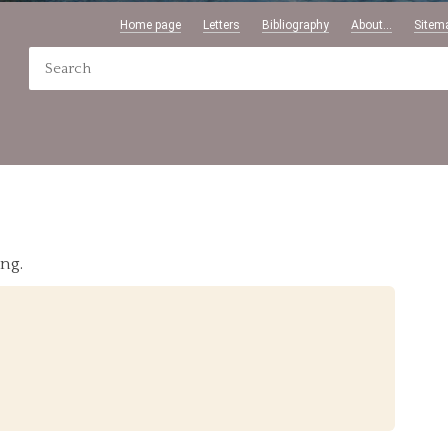
Home page
Letters
Bibliography
About...
Sitem
ing.