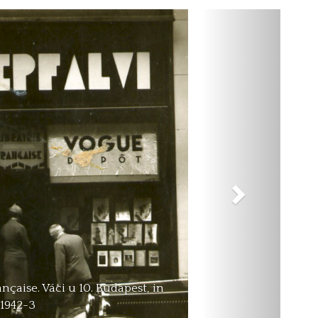
Next
re Cserépfalvi to his daughter,
erépfalvi in 1943