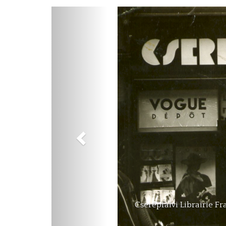
Previous
Memory book entry by Im
Katalin Cs