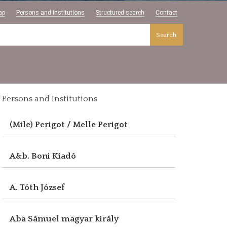
ap
Persons and Institutions
Structured search
Contact
Search
Persons and Institutions
(Mile) Perigot / Melle Perigot
A&b. Boni Kiadó
A. Tóth József
Aba Sámuel magyar király