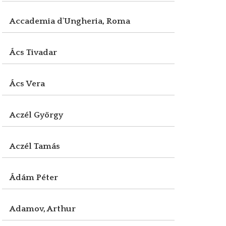
Accademia d'Ungheria, Roma
Ács Tivadar
Ács Vera
Aczél György
Aczél Tamás
Ádám Péter
Adamov, Arthur