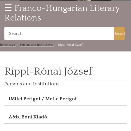
☰ Franco-Hungarian Literary
Relations
Search
Home page
Persons and Institutions
Rippl-Rónai József
Rippl-Rónai József
Persons and Institutions
(Mile) Perigot / Melle Perigot
A&b. Boni Kiadó