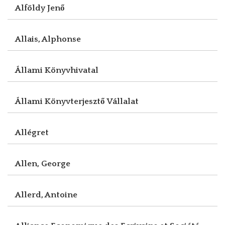
Alföldy Jenő
Allais, Alphonse
Állami Könyvhivatal
Állami Könyvterjesztő Vállalat
Allégret
Allen, George
Allerd, Antoine