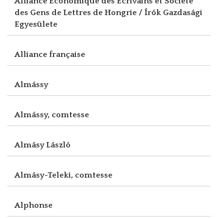
Alliance Economique des Ecrivains et Société
des Gens de Lettres de Hongrie / Írók Gazdasági
Egyesülete
Alliance française
Almássy
Almássy, comtesse
Almásy László
Almásy-Teleki, comtesse
Alphonse