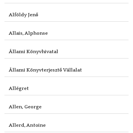
Alföldy Jenő
Allais, Alphonse
Állami Könyvhivatal
Állami Könyvterjesztő Vállalat
Allégret
Allen, George
Allerd, Antoine