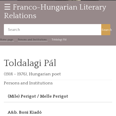
☰ Franco-Hungarian Literary
Relations
Search
Home page
Persons and Institutions
Toldalagi Pál
Toldalagi Pál
(1914 – 1976), Hungarian poet
Persons and Institutions
(Mile) Perigot / Melle Perigot
A&b. Boni Kiadó