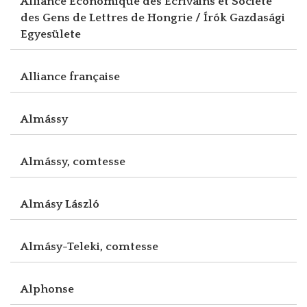
Alliance Economique des Ecrivains et Société
des Gens de Lettres de Hongrie / Írók Gazdasági
Egyesülete
Alliance française
Almássy
Almássy, comtesse
Almásy László
Almásy-Teleki, comtesse
Alphonse