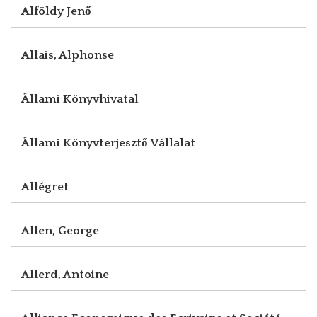
Alföldy Jenő
Allais, Alphonse
Állami Könyvhivatal
Állami Könyvterjesztő Vállalat
Allégret
Allen, George
Allerd, Antoine