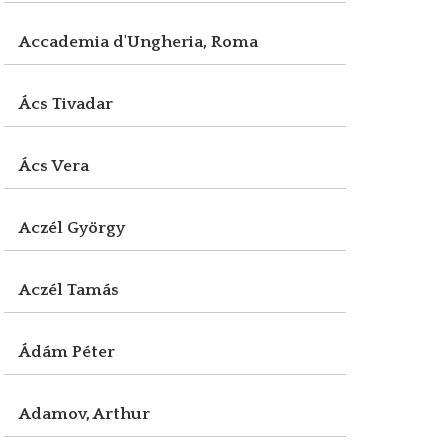
Accademia d'Ungheria, Roma
Ács Tivadar
Ács Vera
Aczél György
Aczél Tamás
Ádám Péter
Adamov, Arthur