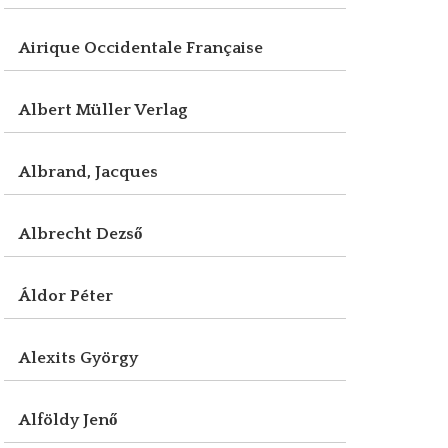
Airique Occidentale Française
Albert Müller Verlag
Albrand, Jacques
Albrecht Dezső
Áldor Péter
Alexits György
Alföldy Jenő