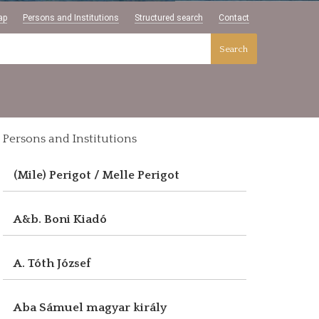
ap
Persons and Institutions
Structured search
Contact
Search
Persons and Institutions
(Mile) Perigot / Melle Perigot
A&b. Boni Kiadó
A. Tóth József
Aba Sámuel magyar király