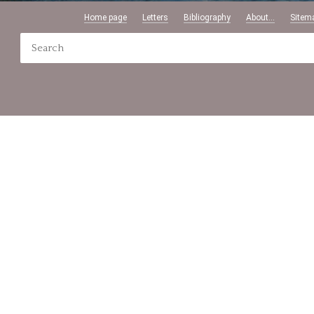
Home page
Letters
Bibliography
About...
Sitem