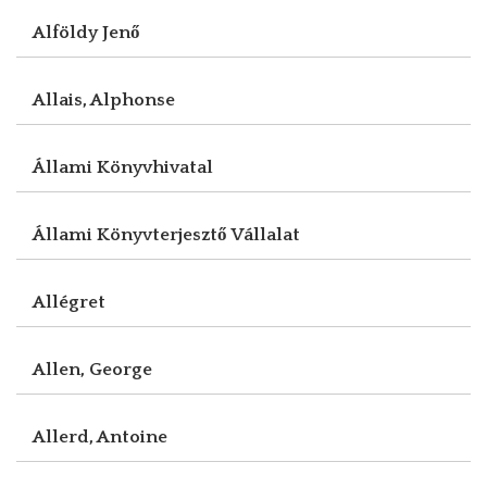
Alföldy Jenő
Allais, Alphonse
Állami Könyvhivatal
Állami Könyvterjesztő Vállalat
Allégret
Allen, George
Allerd, Antoine