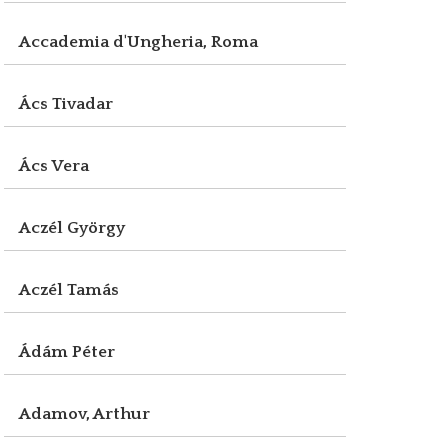
Accademia d'Ungheria, Roma
Ács Tivadar
Ács Vera
Aczél György
Aczél Tamás
Ádám Péter
Adamov, Arthur