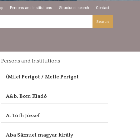
ap
Persons and Institutions
Structured search
Contact
Search
Persons and Institutions
(Mile) Perigot / Melle Perigot
A&b. Boni Kiadó
A. Tóth József
Aba Sámuel magyar király