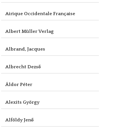
Airique Occidentale Française
Albert Müller Verlag
Albrand, Jacques
Albrecht Dezső
Áldor Péter
Alexits György
Alföldy Jenő