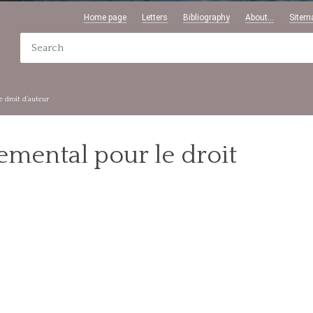
Home page
Letters
Bibliography
About...
Sitem
 droit d’auteur
mental pour le droit