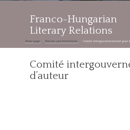
Franco-Hungarian
Literary Relations
Home page
Persons and Institutions
Comité intergouvernemental pour le
Comité intergouverne
d’auteur