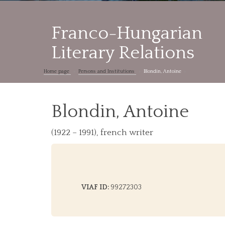
Franco-Hungarian
Literary Relations
Home page
Persons and Institutions
Blondin, Antoine
Blondin, Antoine
(1922 – 1991), french writer
VIAF ID:
99272303