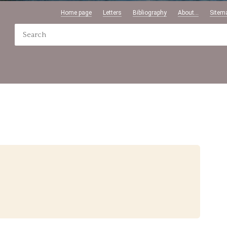
Home page
Letters
Bibliography
About...
Sitem