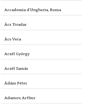
Accademia d'Ungheria, Roma
Ács Tivadar
Ács Vera
Aczél György
Aczél Tamás
Ádám Péter
Adamov, Arthur