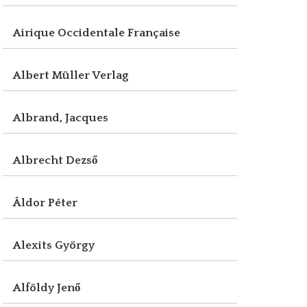
Airique Occidentale Française
Albert Müller Verlag
Albrand, Jacques
Albrecht Dezső
Áldor Péter
Alexits György
Alföldy Jenő