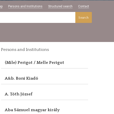
ap
Persons and Institutions
Structured search
Contact
Search
Persons and Institutions
(Mile) Perigot / Melle Perigot
A&b. Boni Kiadó
A. Tóth József
Aba Sámuel magyar király