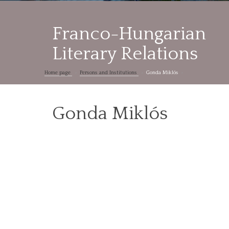
Franco-Hungarian
Literary Relations
Home page
Persons and Institutions
Gonda Miklós
Gonda Miklós