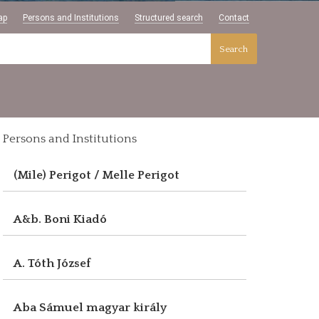
ap
Persons and Institutions
Structured search
Contact
Search
Persons and Institutions
(Mile) Perigot / Melle Perigot
A&b. Boni Kiadó
A. Tóth József
Aba Sámuel magyar király