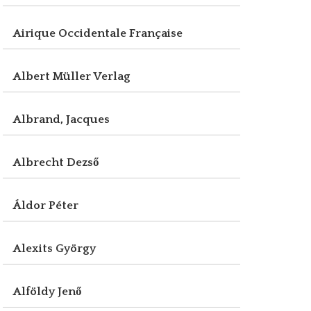
Airique Occidentale Française
Albert Müller Verlag
Albrand, Jacques
Albrecht Dezső
Áldor Péter
Alexits György
Alföldy Jenő