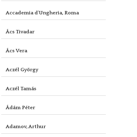
Accademia d'Ungheria, Roma
Ács Tivadar
Ács Vera
Aczél György
Aczél Tamás
Ádám Péter
Adamov, Arthur