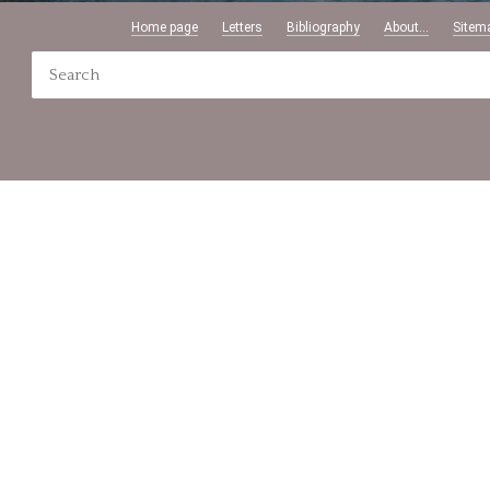
Home page
Letters
Bibliography
About...
Sitem