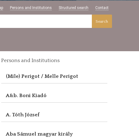
ap
Persons and Institutions
Structured search
Contact
Search
Persons and Institutions
(Mile) Perigot / Melle Perigot
A&b. Boni Kiadó
A. Tóth József
Aba Sámuel magyar király