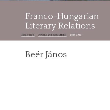
Franco-Hungarian
Literary Relations
Home page
Persons and Institutions
Beér János
Beér János