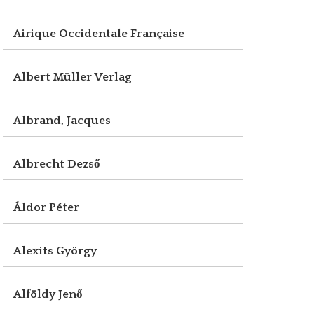
Airique Occidentale Française
Albert Müller Verlag
Albrand, Jacques
Albrecht Dezső
Áldor Péter
Alexits György
Alföldy Jenő