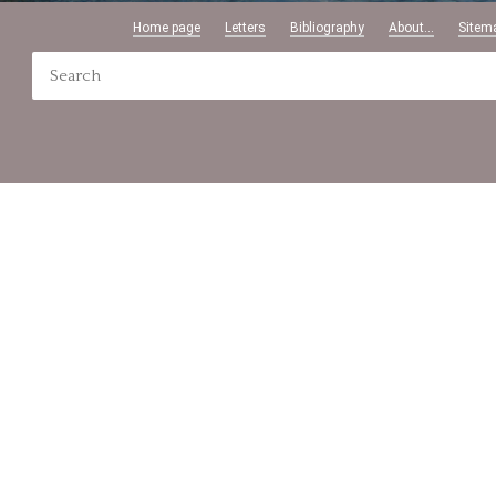
Home page
Letters
Bibliography
About...
Sitem