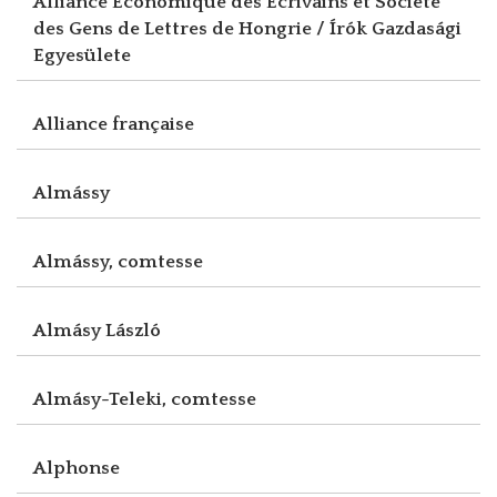
Alliance Economique des Ecrivains et Société
des Gens de Lettres de Hongrie / Írók Gazdasági
Egyesülete
Alliance française
Almássy
Almássy, comtesse
Almásy László
Almásy-Teleki, comtesse
Alphonse