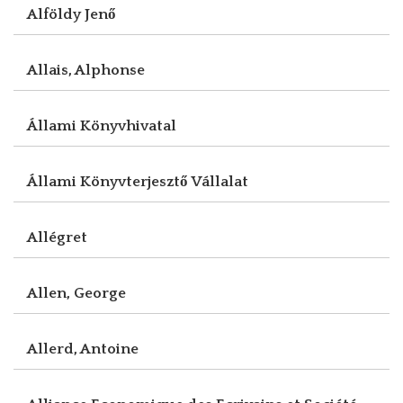
Alföldy Jenő
Allais, Alphonse
Állami Könyvhivatal
Állami Könyvterjesztő Vállalat
Allégret
Allen, George
Allerd, Antoine