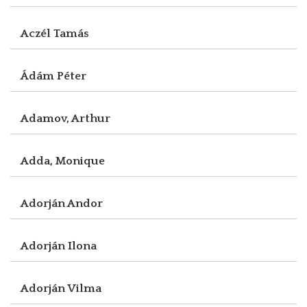
Aczél Tamás
Ádám Péter
Adamov, Arthur
Adda, Monique
Adorján Andor
Adorján Ilona
Adorján Vilma