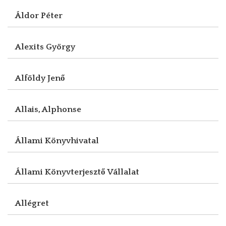
Áldor Péter
Alexits György
Alföldy Jenő
Allais, Alphonse
Állami Könyvhivatal
Állami Könyvterjesztő Vállalat
Allégret