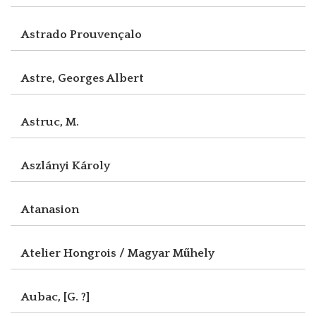
Astrado Prouvençalo
Astre, Georges Albert
Astruc, M.
Aszlányi Károly
Atanasion
Atelier Hongrois / Magyar Műhely
Aubac, [G. ?]