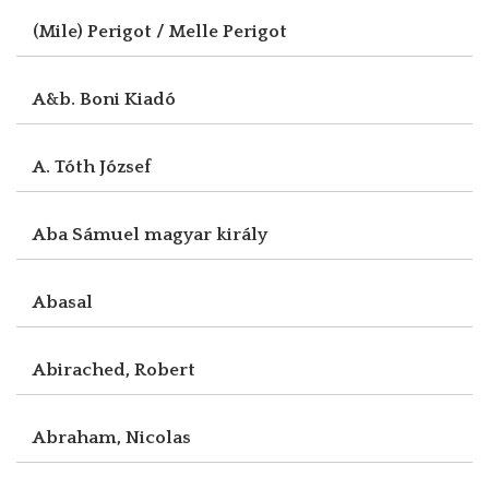
(Mile) Perigot / Melle Perigot
A&b. Boni Kiadó
A. Tóth József
Aba Sámuel magyar király
Abasal
Abirached, Robert
Abraham, Nicolas