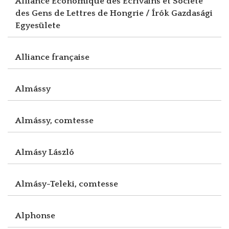
Alliance Economique des Ecrivains et Société
des Gens de Lettres de Hongrie / Írók Gazdasági
Egyesülete
Alliance française
Almássy
Almássy, comtesse
Almásy László
Almásy-Teleki, comtesse
Alphonse