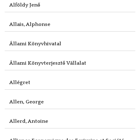
Alföldy Jenő
Allais, Alphonse
Állami Könyvhivatal
Állami Könyvterjesztő Vállalat
Allégret
Allen, George
Allerd, Antoine