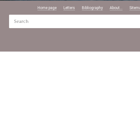
Home page
Letters
Bibliography
About...
Sitem