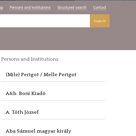
ap
Persons and Institutions
Structured search
Contact
Search
Persons and Institutions
(Mile) Perigot / Melle Perigot
A&b. Boni Kiadó
A. Tóth József
Aba Sámuel magyar király