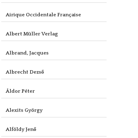
Airique Occidentale Française
Albert Müller Verlag
Albrand, Jacques
Albrecht Dezső
Áldor Péter
Alexits György
Alföldy Jenő