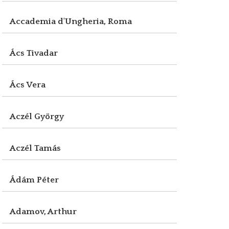
Accademia d'Ungheria, Roma
Ács Tivadar
Ács Vera
Aczél György
Aczél Tamás
Ádám Péter
Adamov, Arthur