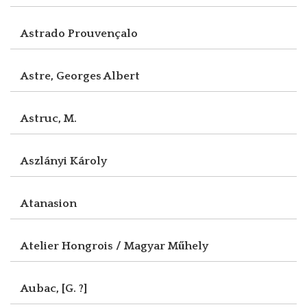
Astrado Prouvençalo
Astre, Georges Albert
Astruc, M.
Aszlányi Károly
Atanasion
Atelier Hongrois / Magyar Műhely
Aubac, [G. ?]