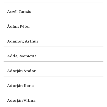
Aczél Tamás
Ádám Péter
Adamov, Arthur
Adda, Monique
Adorján Andor
Adorján Ilona
Adorján Vilma