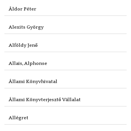
Áldor Péter
Alexits György
Alföldy Jenő
Allais, Alphonse
Állami Könyvhivatal
Állami Könyvterjesztő Vállalat
Allégret