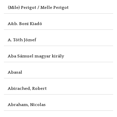
(Mile) Perigot / Melle Perigot
A&b. Boni Kiadó
A. Tóth József
Aba Sámuel magyar király
Abasal
Abirached, Robert
Abraham, Nicolas