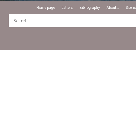
Home page
Letters
Bibliography
About...
Sitem