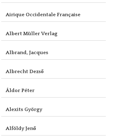
Airique Occidentale Française
Albert Müller Verlag
Albrand, Jacques
Albrecht Dezső
Áldor Péter
Alexits György
Alföldy Jenő