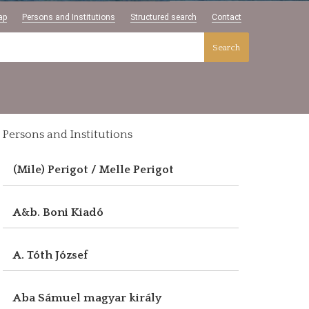
ap
Persons and Institutions
Structured search
Contact
Search
Persons and Institutions
(Mile) Perigot / Melle Perigot
A&b. Boni Kiadó
A. Tóth József
Aba Sámuel magyar király