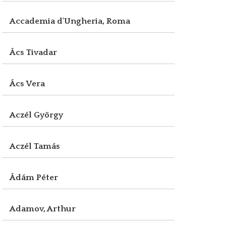
Accademia d'Ungheria, Roma
Ács Tivadar
Ács Vera
Aczél György
Aczél Tamás
Ádám Péter
Adamov, Arthur