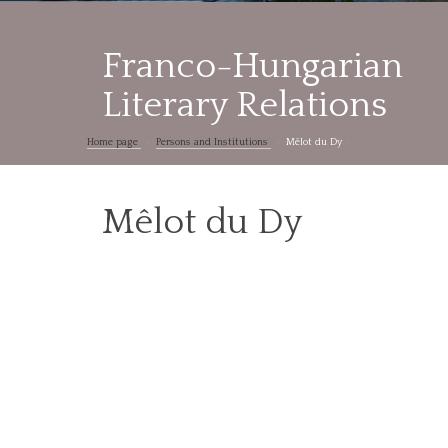
Franco-Hungarian
Literary Relations
Home page
Persons and Institutions
Mêlot du Dy
Mêlot du Dy