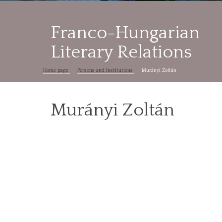
Franco-Hungarian
Literary Relations
Home page
Persons and Institutions
Murányi Zoltán
Murányi Zoltán