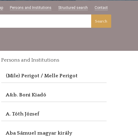
ap
Persons and Institutions
Structured search
Contact
Search
Persons and Institutions
(Mile) Perigot / Melle Perigot
A&b. Boni Kiadó
A. Tóth József
Aba Sámuel magyar király