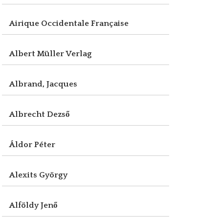
Airique Occidentale Française
Albert Müller Verlag
Albrand, Jacques
Albrecht Dezső
Áldor Péter
Alexits György
Alföldy Jenő