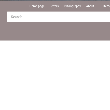
Home page
Letters
Bibliography
About...
Sitem