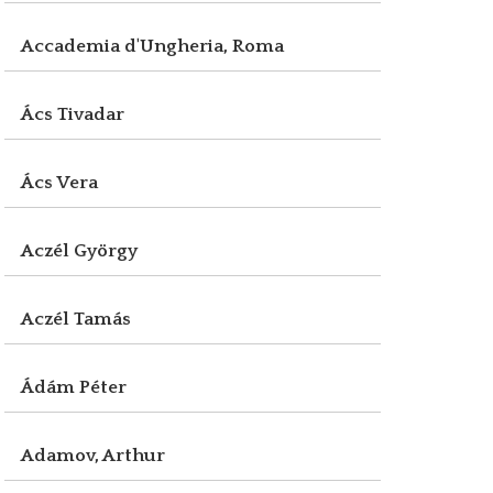
Accademia d'Ungheria, Roma
Ács Tivadar
Ács Vera
Aczél György
Aczél Tamás
Ádám Péter
Adamov, Arthur