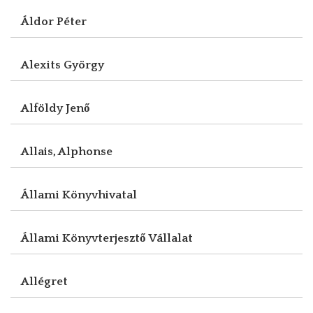
Áldor Péter
Alexits György
Alföldy Jenő
Allais, Alphonse
Állami Könyvhivatal
Állami Könyvterjesztő Vállalat
Allégret