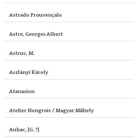
Astrado Prouvençalo
Astre, Georges Albert
Astruc, M.
Aszlányi Károly
Atanasion
Atelier Hongrois / Magyar Műhely
Aubac, [G. ?]