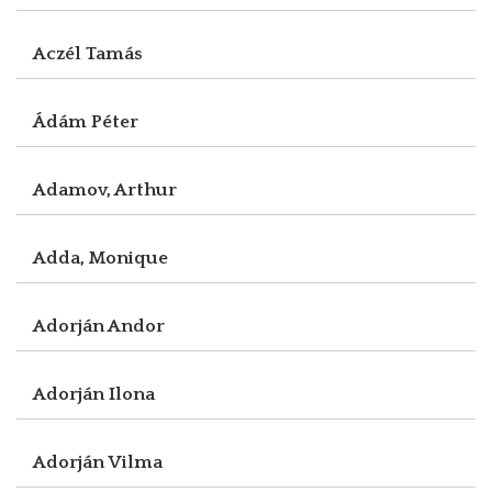
Aczél Tamás
Ádám Péter
Adamov, Arthur
Adda, Monique
Adorján Andor
Adorján Ilona
Adorján Vilma