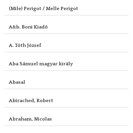
(Mile) Perigot / Melle Perigot
A&b. Boni Kiadó
A. Tóth József
Aba Sámuel magyar király
Abasal
Abirached, Robert
Abraham, Nicolas