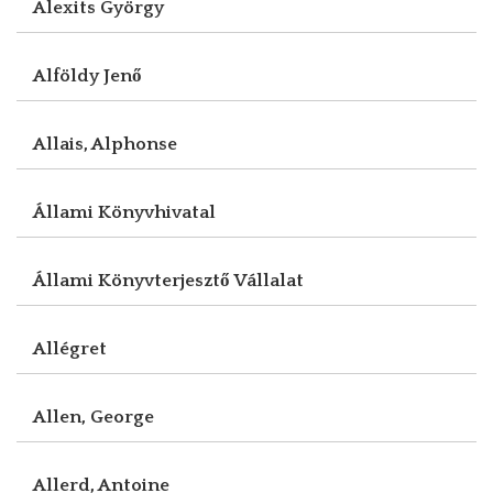
Alexits György
Alföldy Jenő
Allais, Alphonse
Állami Könyvhivatal
Állami Könyvterjesztő Vállalat
Allégret
Allen, George
Allerd, Antoine