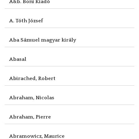
A&b. Boni Kiadó
A. Tóth József
Aba Sámuel magyar király
Abasal
Abirached, Robert
Abraham, Nicolas
Abraham, Pierre
Abramowicz, Maurice