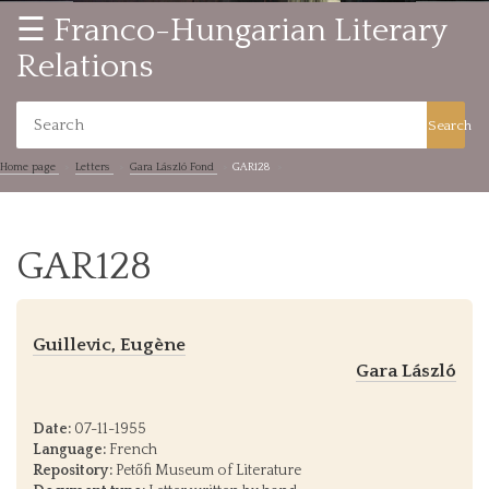
☰ Franco-Hungarian Literary
Relations
Search
Home page
Letters
Gara László Fond
GAR128
GAR128
Guillevic, Eugène
Gara László
Date:
07-11-1955
Language:
French
Repository:
Petőfi Museum of Literature