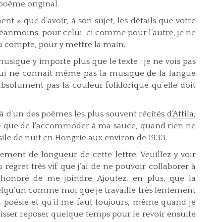
 poème original.
t » que d’avoir, à son sujet, les détails que votre
anmoins, pour celui-ci comme pour l’autre, je ne
u compte, pour y mettre la main.
usique y importe plus que le texte : je ne vois pas
 qui ne connait même pas la musique de la langue
, absolument pas la couleur folklorique qu’elle doit
là d’un des poèmes les plus souvent récités d’
Attila
,
le que de l’accommoder à ma sauce, quand rien ne
ile de nuit en Hongrie aux environ de 1933.
rement de longueur de cette lettre. Veuillez y voir
regret très vif que j’ai de ne pouvoir collaborer à
s honoré de me joindre. Ajoutez, en plus, que la
elqu’un comme moi que je travaille très lentement
 la poésie et qu’il me faut toujours, même quand je
 laisser reposer quelque temps pour le revoir ensuite