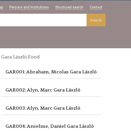
ap
Persons and Institutions
Structured search
Contact
Search
Gara László Fond
GAR001: Abraham, Nicolas
Gara László
GAR002: Alyn, Marc
Gara László
GAR003: Alyn, Marc
Gara László
GAR004: Anselme, Daniel
Gara László