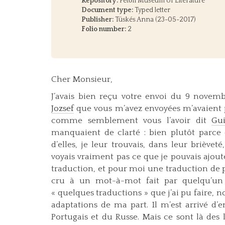
Repository:
Petőfi Museum of Literature
Document type:
Typed letter
Publisher:
Tüskés Anna (23-05-2017)
Folio number:
2
Cher Monsieur,
J’avais bien reçu votre envoi du 9 novembr
Jozsef
que vous m’avez envoyées m’avaient 
comme semblement vous l’avoir dit
Gui
manquaient de clarté : bien plutôt parce 
d’elles, je leur trouvais, dans leur brièv
voyais vraiment pas ce que je pouvais ajoute
traduction, et pour moi une traduction de 
cru à un mot-à-mot fait par quelqu’un d’
« quelques traductions » que j’ai pu faire, n
adaptations de ma part. Il m’est arrivé d’en
Portugais et du Russe. Mais ce sont là des