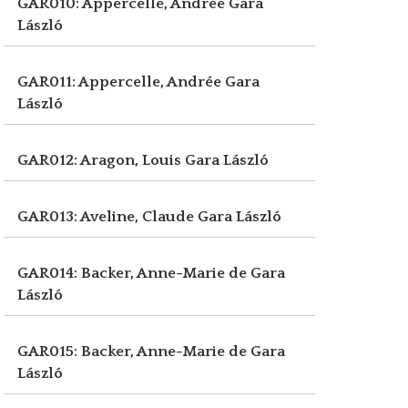
GAR010: Appercelle, Andrée
Gara
László
GAR011: Appercelle, Andrée
Gara
László
GAR012: Aragon, Louis
Gara László
GAR013: Aveline, Claude
Gara László
GAR014: Backer, Anne-Marie de
Gara
László
GAR015: Backer, Anne-Marie de
Gara
László