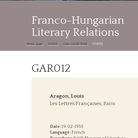
Franco-Hungarian
Literary Relations
Home page
Letters
Gara László Fond
GAR012
GAR012
Aragon, Louis
Les Lettres Françaises, Paris
Date:
19-02-1955
Language:
French