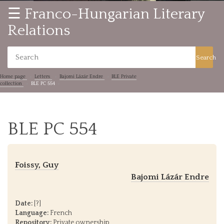
☰ Franco-Hungarian Literary
Relations
Search
Home page
Letters
Bajomi Lázár Endre
BLE Private
collection
BLE PC 554
BLE PC 554
Foissy, Guy
Bajomi Lázár Endre
Date:
[?]
Language:
French
Repository:
Private ownership