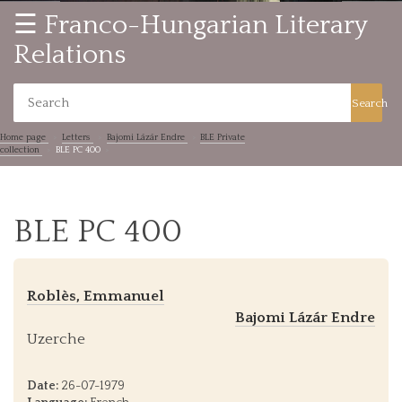
☰ Franco-Hungarian Literary
Relations
Search
Home page
Letters
Bajomi Lázár Endre
BLE Private
collection
BLE PC 400
BLE PC 400
Roblès, Emmanuel
Bajomi Lázár Endre
Uzerche
Date:
26-07-1979