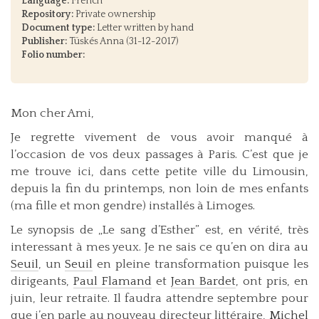
Language:
French
Repository:
Private ownership
Document type:
Letter written by hand
Publisher:
Tüskés Anna (31-12-2017)
Folio number:
Mon cher Ami,
Je regrette vivement de vous avoir manqué à
l’occasion de vos deux passages à Paris. C’est que je
me trouve ici, dans cette petite ville du Limousin,
depuis la fin du printemps, non loin de mes enfants
(ma fille et mon gendre) installés à Limoges.
Le synopsis de „Le sang d’Esther” est, en vérité, très
interessant à mes yeux. Je ne sais ce qu’en on dira au
Seuil
, un
Seuil
en pleine transformation puisque les
dirigeants,
Paul Flamand
et
Jean Bardet
, ont pris, en
juin, leur retraite. Il faudra attendre septembre pour
que j’en parle au nouveau directeur littéraire,
Michel