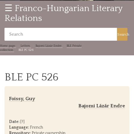
☰ Franco-Hungarian Literary
Relations
Search
Home page
Letters
Bajomi Lázár Endre
BLE Private
collection
BLE PC 526
BLE PC 526
Foissy, Guy
Bajomi Lázár Endre
Date:
[?]
Language:
French
Repository:
Private ownership