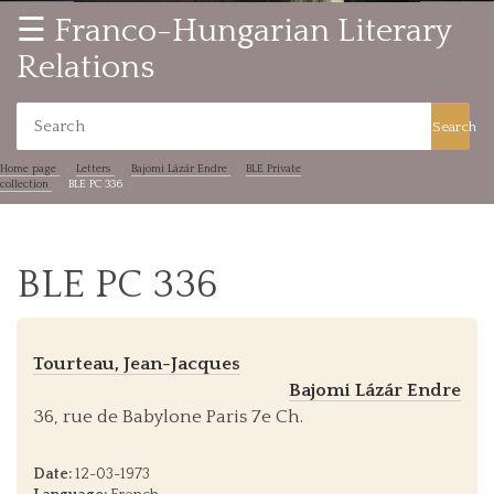
☰ Franco-Hungarian Literary
Relations
Search
Home page
Letters
Bajomi Lázár Endre
BLE Private
collection
BLE PC 336
BLE PC 336
Tourteau, Jean-Jacques
Bajomi Lázár Endre
36, rue de Babylone Paris 7e Ch.
Date:
12-03-1973