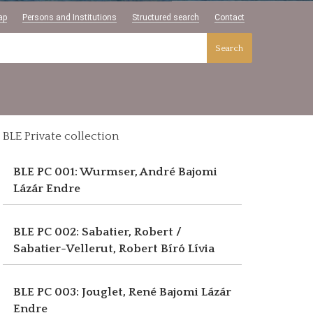
ap
Persons and Institutions
Structured search
Contact
Search
BLE Private collection
BLE PC 001: Wurmser, André
Bajomi
Lázár Endre
BLE PC 002: Sabatier, Robert /
Sabatier-Vellerut, Robert
Bíró Lívia
BLE PC 003: Jouglet, René
Bajomi Lázár
Endre