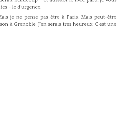
derait beaucoup – et aussitot le livre paru, je vous
ites – le d’urgence.
Mais je ne pense pas être à Paris.
Mais peut-être
ison à Grenoble.
J’en serais tres heureux. C’est une