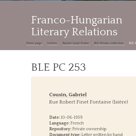
Franco-Hungarian
Literary Relations
Home page
Letters
Bajomi Lázár Endre
BLE Private collection
BLE 
BLE PC 253
Cousin, Gabriel
Rue Robert Finet Fontaine (Isière)
Date:
10-06-1959
Language:
French
Repository:
Private ownership
Document type:
Letter written by hand