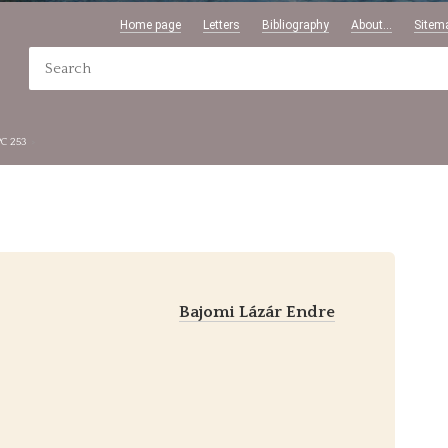
Home page
Letters
Bibliography
About...
Sitem
PC 253
Bajomi Lázár Endre