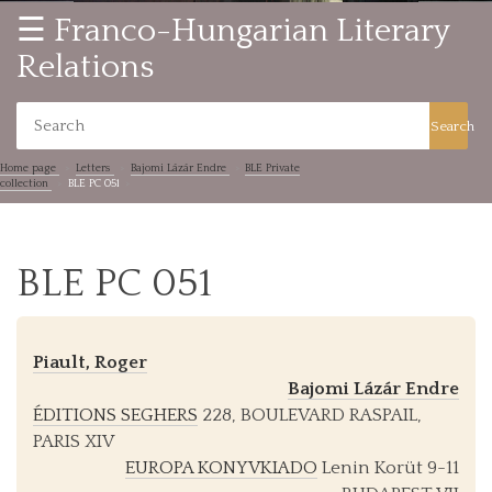
☰ Franco-Hungarian Literary
Relations
Search
Home page
Letters
Bajomi Lázár Endre
BLE Private
collection
BLE PC 051
BLE PC 051
Piault, Roger
Bajomi Lázár Endre
ÉDITIONS SEGHERS
228, BOULEVARD RASPAIL,
PARIS XIV
EUROPA KONYVKIADO
Lenin Korüt 9-11