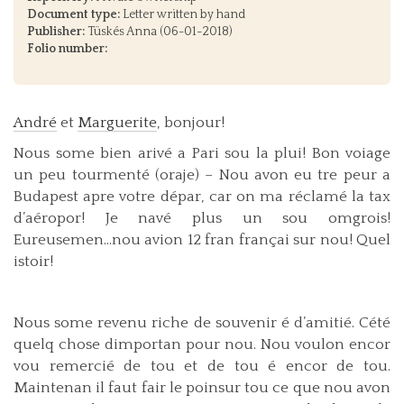
Document type:
Letter written by hand
Publisher:
Tüskés Anna (06-01-2018)
Folio number:
André
et
Marguerite
, bonjour!
Nous some bien arivé a Pari sou la plui! Bon voiage
un peu tourmenté (oraje) – Nou avon eu tre peur a
Budapest apre votre dépar, car on ma réclamé la tax
d’aéropor! Je navé plus un sou omgrois!
Eureusemen…nou avion 12 fran françai sur nou! Quel
istoir!
Nous some revenu riche de souvenir é d’amitié. Cété
quelq chose dimportan pour nou. Nou voulon encor
vou remercié de tou et de tou é encor de tou.
Maintenan il faut fair le poinsur tou ce que nou avon