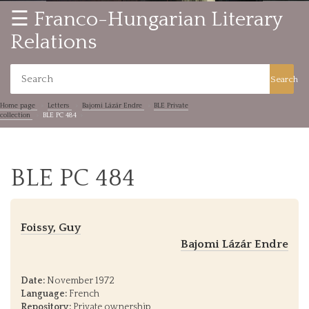
☰ Franco-Hungarian Literary
Relations
Search
Home page
Letters
Bajomi Lázár Endre
BLE Private
collection
BLE PC 484
BLE PC 484
Foissy, Guy
Bajomi Lázár Endre
Date:
November 1972
Language:
French
Repository:
Private ownership