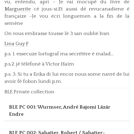
vu, entendu, apri – Je vai mocupé du livre de
Marguerite
cé jous-si.Et aussi dé revucanadiene é
françaize –Je vou écri longuemen a la fin de la
semène
On vous embrasse tousse lé 3 san oublié Ivan
Lina
Guy F
p.s. 1. essecuze lortograf ma secrétère é malad…
p.s.2. jé téléfoné à Victor Haïm
p.s. 3. Si tu a Erika di lui encor nous some navré de lui
avoir fé fobon lundi p.m.
BLE Private collection
BLE PC 001: Wurmser, André
Bajomi Lázár
Endre
BLE PC 002: Sabatier, Robert / Sabatier-