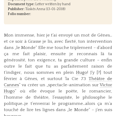
Document type:
Letter written by hand
Publisher:
Tüskés Anna (13-01-2018)
Folio number:
Mon immense, hier je t’ai envoyé un mot de Gênes…
et ce soir à Grasse je lis, avec fierté, ton intervention
dans „le Monde” Elle me touche triplement – d’abord
ça me fait plaisir, ensuite je reconnais là ta
générosité, ton exigence, ta grande culture – enfin
outre le fait que tu as parfaitement raison de
t’indiger, nous sommes en plein
Hugo
! J’y [?] tout
février à Gênes, et surtout ’la Cie 73
Théâtre de
Cannes
” va créer un „spectacle-animation sur
Victor
Hugo
” où elle évoque le poète, le romancier,
l’homme de théâtre, l’essayiste, le philosophe le
politique…je t’enverrai le programme…alors ça m’a
touché de lire tes lignes dans „le Monde” – j’en suis
heureux