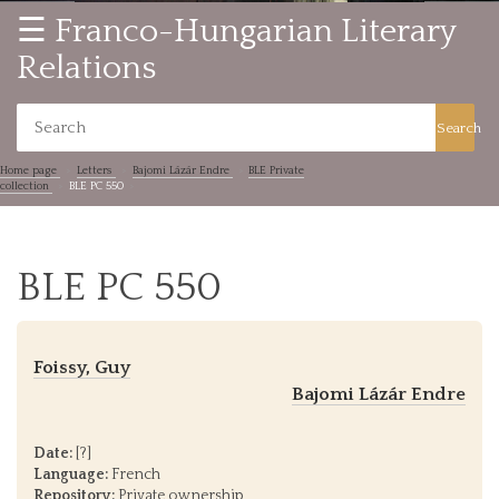
☰ Franco-Hungarian Literary
Relations
Search
Home page
Letters
Bajomi Lázár Endre
BLE Private
collection
BLE PC 550
BLE PC 550
Foissy, Guy
Bajomi Lázár Endre
Date:
[?]
Language:
French
Repository:
Private ownership