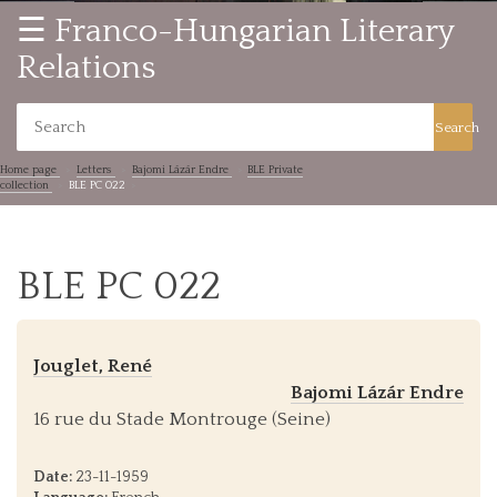
☰ Franco-Hungarian Literary
Relations
Search
Home page
Letters
Bajomi Lázár Endre
BLE Private
collection
BLE PC 022
BLE PC 022
Jouglet, René
Bajomi Lázár Endre
16 rue du Stade Montrouge (Seine)
Date:
23-11-1959