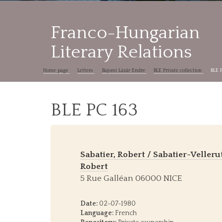
Franco-Hungarian
Literary Relations
Home page
Letters
Bajomi Lázár Endre
BLE Private collection
BLE 
BLE PC 163
Sabatier, Robert / Sabatier-Velleru
Robert
5 Rue Galléan 06000 NICE
Date:
02-07-1980
Language:
French