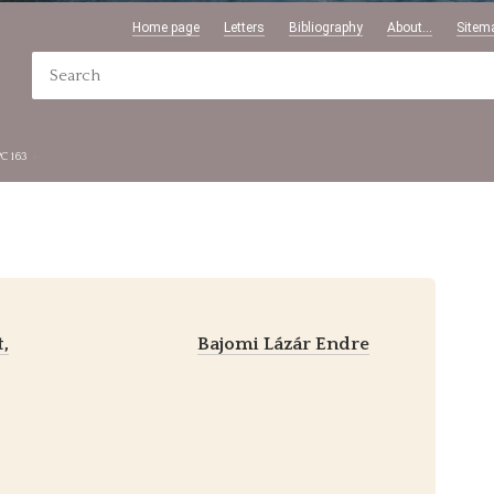
Home page
Letters
Bibliography
About...
Sitem
PC 163
t,
Bajomi Lázár Endre