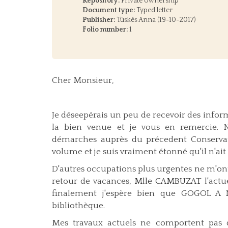
Repository:
Private ownership
Document type:
Typed letter
Publisher:
Tüskés Anna (19-10-2017)
Folio number:
1
Cher Monsieur,
Je déseepérais un peu de recevoir des inform
la bien venue et je vous en remercie. Na
démarches auprès du précedent Conserv
volume et je suis vraiment étonné qu'il n'ait p
D'autres occupations plus urgentes ne m'ont 
retour de vacances,
Mlle CAMBUZAT
l'actu
finalement j'espère bien que GOGOL A N
bibliothèque.
Mes travaux actuels ne comportent pas de