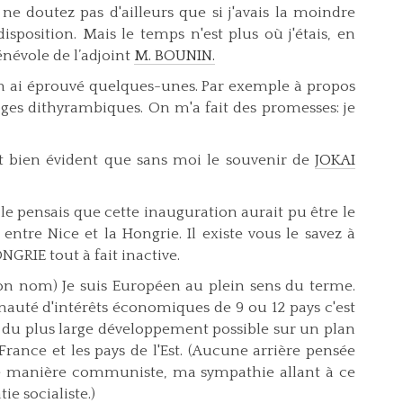
 ne doutez pas d'ailleurs que si j'avais la moindre
disposition. Mais le temps n'est plus où j'étais, en
bénévole de l’adjoint
M. BOUNIN.
en ai éprouvé quelques-unes. Par exemple à propos
oges dithyrambiques. On m'a fait des promesses: je
est bien évident que sans moi le souvenir de
JOKAI
 le pensais que cette inauguration aurait pu être le
entre Nice et la Hongrie. Il existe vous le savez à
GRIE tout à fait inactive.
son nom) Je suis Européen au plein sens du terme.
uté d'intérêts économiques de 9 ou 12 pays c'est
an du plus large développement possible sur un plan
 France et les pays de l'Est. (Aucune arrière pensée
ne manière communiste, ma sympathie allant à ce
e socialiste.)