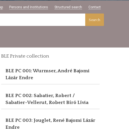
ap
Persons and Institutions
Structured search
Contact
Search
BLE Private collection
BLE PC 001: Wurmser, André
Bajomi
Lázár Endre
BLE PC 002: Sabatier, Robert /
Sabatier-Vellerut, Robert
Bíró Lívia
BLE PC 003: Jouglet, René
Bajomi Lázár
Endre