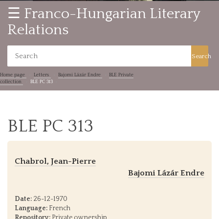
☰ Franco-Hungarian Literary
Relations
Search
Home page
Letters
Bajomi Lázár Endre
BLE Private
collection
BLE PC 313
BLE PC 313
Chabrol, Jean-Pierre
Bajomi Lázár Endre
Date:
26-12-1970
Language:
French
Repository:
Private ownership