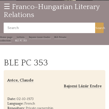
☰ Franco-Hungarian Literary
Relations
Search
Home page
Letters
Bajomi Lázár Endre
BLE Private
collection
BLE PC 353
BLE PC 353
Avice, Claude
Bajomi Lázár Endre
Date:
02-10-1973
Language:
French
Repository:
Private ownership