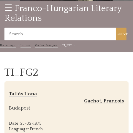
☰ Franco-Hungarian Literary
Relations
Search
Home page
Letters
Gachot François
TI_FG2
TI_FG2
Tallós Ilona
Gachot, François
Budapest
Date:
23-02-1975
Language:
French