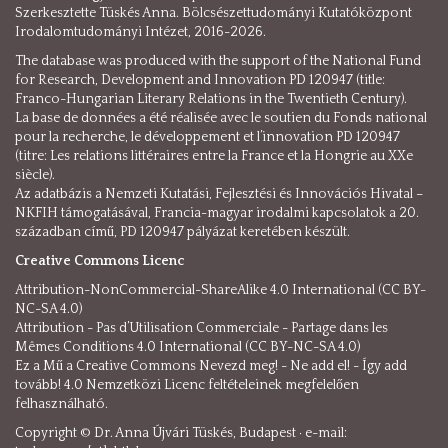
Szerkesztette Tüskés Anna. Bölcsészettudományi Kutatóközpont
Irodalomtudományi Intézet, 2016-2026.
The database was produced with the support of the National Fund
for Research, Development and Innovation PD 120947 (title:
Franco-Hungarian Literary Relations in the Twentieth Century).
La base de données a été réalisée avec le soutien du Fonds national
pour la recherche, le développement et l’innovation PD 120947
(titre: Les relations littéraires entre la France et la Hongrie au XXe
siècle).
Az adatbázis a Nemzeti Kutatási, Fejlesztési és Innovációs Hivatal –
NKFIH támogatásával, Francia-magyar irodalmi kapcsolatok a 20.
században című, PD 120947 pályázat keretében készült.
Creative Commons Licenc
Attribution-NonCommercial-ShareAlike 4.0 International (CC BY-
NC-SA 4.0)
Attribution - Pas d’Utilisation Commerciale - Partage dans les
Mêmes Conditions 4.0 International (CC BY-NC-SA 4.0)
Ez a Mű a Creative Commons Nevezd meg! - Ne add el! - Így add
tovább! 4.0 Nemzetközi Licenc feltételeinek megfelelően
felhasználható.
Copyright © Dr. Anna Újvári Tüskés, Budapest · e-mail: