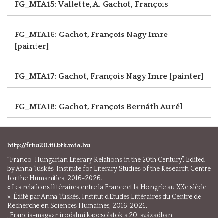
FG_MTA15: Vallette, A.
Gachot, François
FG_MTA16: Gachot, François
Nagy Imre
[painter]
FG_MTA17: Gachot, François
Nagy Imre [painter]
FG_MTA18: Gachot, François
Bernáth Aurél
http://frhu20.iti.btk.mta.hu
“Franco-Hungarian Literary Relations in the 20th Century”. Edited
by Anna Tüskés. Institute for Literary Studies of the Research Centre
for the Humanities, 2016-2026.
« Les relations littéraires entre la France et la Hongrie au XXe siècle
». Édité par Anna Tüskés. Institut d’Etudes Littéraires du Centre de
Recherche en Sciences Humaines, 2016-2026.
„Francia-magyar irodalmi kapcsolatok a 20. században”.