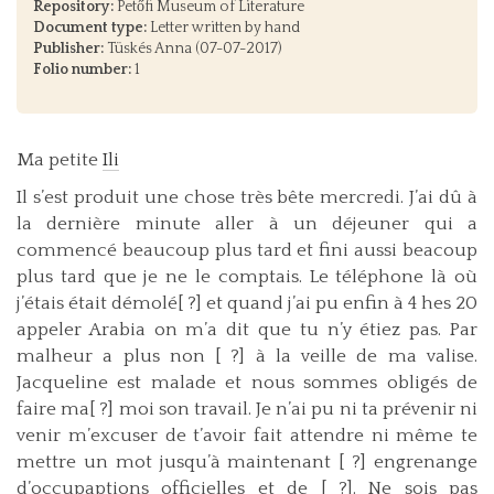
Repository:
Petőfi Museum of Literature
Document type:
Letter written by hand
Publisher:
Tüskés Anna (07-07-2017)
Folio number:
1
Ma petite
Ili
Il s’est produit une chose très bête mercredi. J’ai dû à
la dernière minute aller à un déjeuner qui a
commencé beaucoup plus tard et fini aussi beacoup
plus tard que je ne le comptais. Le téléphone là où
j’étais était démolé[ ?] et quand j’ai pu enfin à 4 hes 20
appeler Arabia on m’a dit que tu n’y étiez pas. Par
malheur a plus non [ ?] à la veille de ma valise.
Jacqueline est malade et nous sommes obligés de
faire ma[ ?] moi son travail. Je n’ai pu ni ta prévenir ni
venir m’excuser de t’avoir fait attendre ni même te
mettre un mot jusqu’à maintenant [ ?] engrenange
d’occupaptions officielles et de [ ?]. Ne sois pas