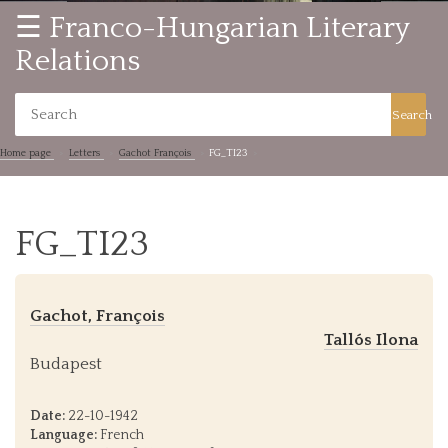
☰ Franco-Hungarian Literary
Relations
Search
Home page
Letters
Gachot François
FG_TI23
FG_TI23
Gachot, François
Tallós Ilona
Budapest
Date:
22-10-1942
Language:
French