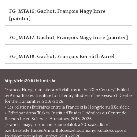
FG_MTA16: Gachot, François
Nagy Imre
[painter]
FG_MTA17: Gachot, François
Nagy Imre [painter]
FG_MTA18: Gachot, François
Bernáth Aurél
http://frhu20.iti.btk.mta.hu
“Franco-Hungarian Literary Relations in the 20th Century”. Edited
by Anna Tüskés. Institute for Literary Studies of the Research Centre
for the Humanities, 2016-2026.
« Les relations littéraires entre la France et la Hongrie au XXe siècle
». Édité par Anna Tüskés. Institut d’Etudes Littéraires du Centre de
Recherche en Sciences Humaines, 2016-2026.
„Francia-magyar irodalmi kapcsolatok a 20. században”.
Szerkesztette Tüskés Anna. Bölcsészettudományi Kutatóközpont
Irodalomtudományi Intézet, 2016-2026.