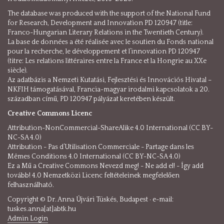
The database was produced with the support of the National Fund
for Research, Development and Innovation PD 120947 (title:
Franco-Hungarian Literary Relations in the Twentieth Century).
La base de données a été réalisée avec le soutien du Fonds national
pour la recherche, le développement et l’innovation PD 120947
(titre: Les relations littéraires entre la France et la Hongrie au XXe
siècle).
Az adatbázis a Nemzeti Kutatási, Fejlesztési és Innovációs Hivatal –
NKFIH támogatásával, Francia-magyar irodalmi kapcsolatok a 20.
században című, PD 120947 pályázat keretében készült.
Creative Commons Licenc
Attribution-NonCommercial-ShareAlike 4.0 International (CC BY-
NC-SA 4.0)
Attribution - Pas d’Utilisation Commerciale - Partage dans les
Mêmes Conditions 4.0 International (CC BY-NC-SA 4.0)
Ez a Mű a Creative Commons Nevezd meg! - Ne add el! - Így add
tovább! 4.0 Nemzetközi Licenc feltételeinek megfelelően
felhasználható.
Copyright © Dr. Anna Újvári Tüskés, Budapest · e-mail:
tuskes.anna[at]abtk.hu
Admin Login