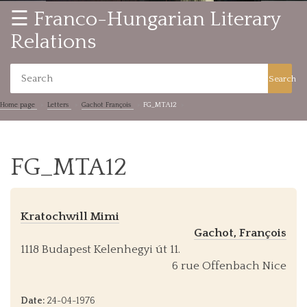
☰ Franco-Hungarian Literary
Relations
Search
Home page
Letters
Gachot François
FG_MTA12
FG_MTA12
Kratochwill Mimi
Gachot, François
1118 Budapest Kelenhegyi út 11.
6 rue Offenbach Nice
Date:
24-04-1976