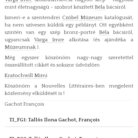
mint életnagyságú – szobrot készített
Béla
bácsiról.
Ismeri-e a szentendrei
Czóbel Múzeum
katalógusát,
ha nem szívesen küldök egy példányt. Ott egyébként
szintén van egy szép bronz-portré
Béla
bácsiról,
ugyancsak
Varga Imre
alkotása (és ajándéka a
Múzeumnak
).
Még egyszer köszönöm nagy-nagy szeretettel
összeállított cikkét és sokszor üdvözlöm
Kratochwill Mimi
Köszönöm a Nouvelles Littéraires-ben megjelent
közlemény elküldését is !
Gachot François
TI_FG1: Tallós Ilona
Gachot, François