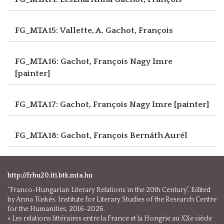
FG_MTA15: Vallette, A.
Gachot, François
FG_MTA16: Gachot, François
Nagy Imre
[painter]
FG_MTA17: Gachot, François
Nagy Imre [painter]
FG_MTA18: Gachot, François
Bernáth Aurél
http://frhu20.iti.btk.mta.hu
“Franco-Hungarian Literary Relations in the 20th Century”. Edited
by Anna Tüskés. Institute for Literary Studies of the Research Centre
for the Humanities, 2016-2026.
« Les relations littéraires entre la France et la Hongrie au XXe siècle