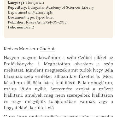
Language:
Hungarian
Repository:
Hungarian Academy of Sciences, Library,
Department of Manuscripts
Document type:
Typed letter
Publisher:
Tüskés Anna (24-09-2018)
Folio number:
2
Kedves Monsieur
Gachot
,
Nagyon-nagyon köszönöm a szép
Czóbel
cikket az
Emlékkönyvbe ! Meghatottan olvastam a szép
méltatást. Mindent megteszek amit tudok hogy
Béla
bácsinak szép emléket állítsunk e füzettel is. Most
készítem elő
Béla
bácsi kiállítását Balatonbogláron,
május 18-án nyílik. Szeretném azokat a műveit
kiállítani, amelyek még nem szerepeltek kiállításon
és nagy műgyűjtők tulajdonában vannak vagy a
hagyatékból kerültek elő.
Varga Imre
szobrászművész nagyon szép – nagyobb