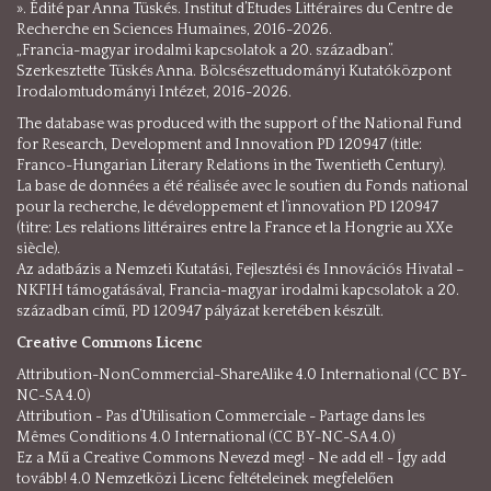
». Édité par Anna Tüskés. Institut d’Etudes Littéraires du Centre de
Recherche en Sciences Humaines, 2016-2026.
„Francia-magyar irodalmi kapcsolatok a 20. században”.
Szerkesztette Tüskés Anna. Bölcsészettudományi Kutatóközpont
Irodalomtudományi Intézet, 2016-2026.
The database was produced with the support of the National Fund
for Research, Development and Innovation PD 120947 (title:
Franco-Hungarian Literary Relations in the Twentieth Century).
La base de données a été réalisée avec le soutien du Fonds national
pour la recherche, le développement et l’innovation PD 120947
(titre: Les relations littéraires entre la France et la Hongrie au XXe
siècle).
Az adatbázis a Nemzeti Kutatási, Fejlesztési és Innovációs Hivatal –
NKFIH támogatásával, Francia-magyar irodalmi kapcsolatok a 20.
században című, PD 120947 pályázat keretében készült.
Creative Commons Licenc
Attribution-NonCommercial-ShareAlike 4.0 International (CC BY-
NC-SA 4.0)
Attribution - Pas d’Utilisation Commerciale - Partage dans les
Mêmes Conditions 4.0 International (CC BY-NC-SA 4.0)
Ez a Mű a Creative Commons Nevezd meg! - Ne add el! - Így add
tovább! 4.0 Nemzetközi Licenc feltételeinek megfelelően