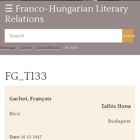
☰ Franco-Hungarian Literary
Relations
Search
Home page
Letters
Gachot François
FG_TI33
FG_TI33
Gachot, François
Tallós Ilona
Nice
Budapest
Date:
14-10-1947