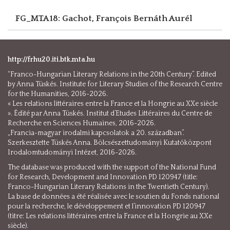
FG_MTA18: Gachot, François
Bernáth Aurél
http://frhu20.iti.btk.mta.hu
“Franco-Hungarian Literary Relations in the 20th Century”. Edited
by Anna Tüskés. Institute for Literary Studies of the Research Centre
for the Humanities, 2016-2026.
« Les relations littéraires entre la France et la Hongrie au XXe siècle
». Édité par Anna Tüskés. Institut d’Etudes Littéraires du Centre de
Recherche en Sciences Humaines, 2016-2026.
„Francia-magyar irodalmi kapcsolatok a 20. században”.
Szerkesztette Tüskés Anna. Bölcsészettudományi Kutatóközpont
Irodalomtudományi Intézet, 2016-2026.
The database was produced with the support of the National Fund
for Research, Development and Innovation PD 120947 (title:
Franco-Hungarian Literary Relations in the Twentieth Century).
La base de données a été réalisée avec le soutien du Fonds national
pour la recherche, le développement et l’innovation PD 120947
(titre: Les relations littéraires entre la France et la Hongrie au XXe
siècle).