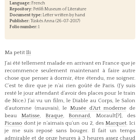
Language:
French
Repository:
Petőfi Museum of Literature
Document type:
Letter written by hand
Publisher:
Tüskés Anna (26-07-2017)
Folio number:
1
Ma petit
Ili
J’ai été tellement malade en arrivant en France que je
recommence seulement maintenant à faire autre
chose que penser à dormir, être étendu, me soigner.
C’est te dire que je n’ai rien goûté de Paris. (J’y suis
resté le jour attendant d’avoir des places pour le train
de Nice.) J’ai vu un film, le Diable au Corps, le Salon
d’automne (mauvais), le
Musée d’Art moderne
de
beau
Matisse
,
Braque
,
Bonnard
, Morault[?], des
Picasso
dont je n’aimais qu’un ou 2, des
Marquet
. Ici
je me suis reposé sans bouger. Il fait un temps
admirable et de onze heures à 3 heures assez chaud