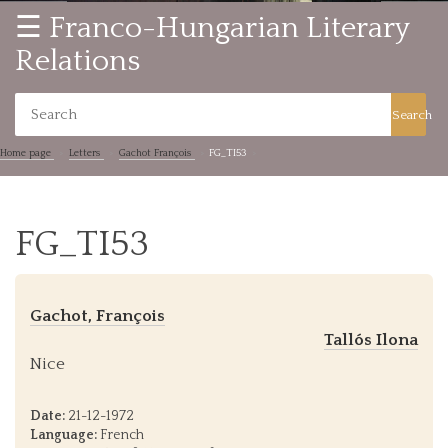
☰ Franco-Hungarian Literary
Relations
Search
Home page
Letters
Gachot François
FG_TI53
FG_TI53
Gachot, François
Tallós Ilona
Nice
Date:
21-12-1972
Language:
French