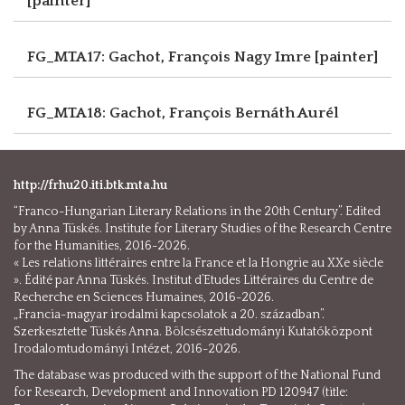
[painter]
FG_MTA17: Gachot, François
Nagy Imre [painter]
FG_MTA18: Gachot, François
Bernáth Aurél
http://frhu20.iti.btk.mta.hu
“Franco-Hungarian Literary Relations in the 20th Century”. Edited
by Anna Tüskés. Institute for Literary Studies of the Research Centre
for the Humanities, 2016-2026.
« Les relations littéraires entre la France et la Hongrie au XXe siècle
». Édité par Anna Tüskés. Institut d’Etudes Littéraires du Centre de
Recherche en Sciences Humaines, 2016-2026.
„Francia-magyar irodalmi kapcsolatok a 20. században”.
Szerkesztette Tüskés Anna. Bölcsészettudományi Kutatóközpont
Irodalomtudományi Intézet, 2016-2026.
The database was produced with the support of the National Fund
for Research, Development and Innovation PD 120947 (title: