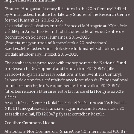
http://frhu20.iti.btk.mta.hu
“Franco-Hungarian Literary Relations in the 20th Century”. Edited
by Anna Tüskés. Institute for Literary Studies of the Research Centre
for the Humanities, 2016-2026.
« Les relations littéraires entre la France et la Hongrie au XXe siècle
». Édité par Anna Tüskés. Institut d’Etudes Littéraires du Centre de
Recherche en Sciences Humaines, 2016-2026.
„Francia-magyar irodalmi kapcsolatok a 20. században”.
Szerkesztette Tüskés Anna. Bölcsészettudományi Kutatóközpont
Irodalomtudományi Intézet, 2016-2026.
The database was produced with the support of the National Fund
for Research, Development and Innovation PD 120947 (title:
Franco-Hungarian Literary Relations in the Twentieth Century).
La base de données a été réalisée avec le soutien du Fonds national
pour la recherche, le développement et l’innovation PD 120947
(titre: Les relations littéraires entre la France et la Hongrie au XXe
siècle).
Az adatbázis a Nemzeti Kutatási, Fejlesztési és Innovációs Hivatal –
NKFIH támogatásával, Francia-magyar irodalmi kapcsolatok a 20.
században című, PD 120947 pályázat keretében készült.
Creative Commons Licenc
Attribution-NonCommercial-ShareAlike 4.0 International (CC BY-