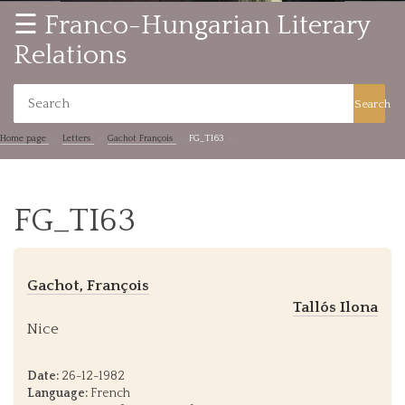
☰ Franco-Hungarian Literary
Relations
Search
Home page
Letters
Gachot François
FG_TI63
FG_TI63
Gachot, François
Tallós Ilona
Nice
Date:
26-12-1982
Language:
French