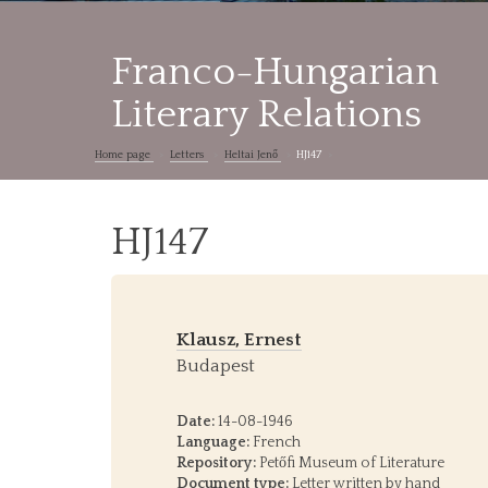
Franco-Hungarian
Literary Relations
Home page
Letters
Heltai Jenő
HJ147
HJ147
Klausz, Ernest
Budapest
Date:
14-08-1946
Language:
French
Repository:
Petőfi Museum of Literature
Document type:
Letter written by hand