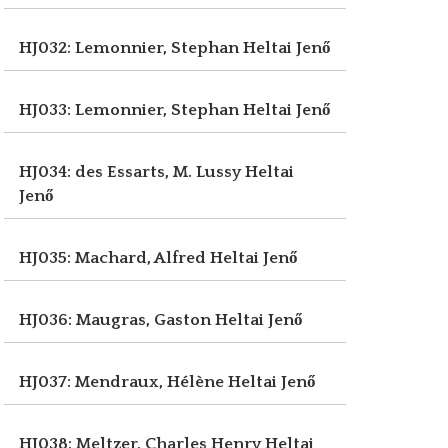
HJ032: Lemonnier, Stephan
Heltai Jenő
HJ033: Lemonnier, Stephan
Heltai Jenő
HJ034: des Essarts, M. Lussy
Heltai
Jenő
HJ035: Machard, Alfred
Heltai Jenő
HJ036: Maugras, Gaston
Heltai Jenő
HJ037: Mendraux, Hélène
Heltai Jenő
HJ038: Meltzer, Charles Henry
Heltai