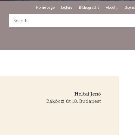
Home page
Letters
Bibliography
About...
Sitem
Heltai Jenő
Rákóczi út 10. Budapest