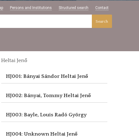
ap
Persons and Institutions
Structured search
Contact
Search
Heltai Jenő
HJ001: Bányai Sándor
Heltai Jenő
HJ002: Bányai, Tommy
Heltai Jenő
HJ003: Bayle, Louis
Radó György
HJ004: Unknown
Heltai Jenő