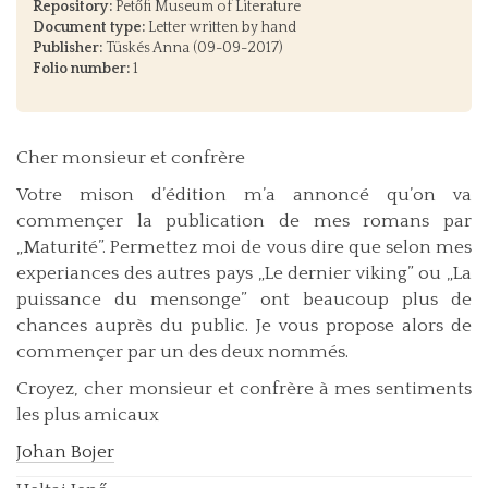
Repository:
Petőfi Museum of Literature
Document type:
Letter written by hand
Publisher:
Tüskés Anna (09-09-2017)
Folio number:
1
Cher monsieur et confrère
Votre mison d’édition m’a annoncé qu’on va
commençer la publication de mes romans par
„Maturité”. Permettez moi de vous dire que selon mes
experiances des autres pays „Le dernier viking” ou „La
puissance du mensonge” ont beaucoup plus de
chances auprès du public. Je vous propose alors de
commençer par un des deux nommés.
Croyez, cher monsieur et confrère à mes sentiments
les plus amicaux
Johan Bojer