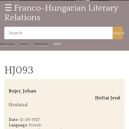
☰ Franco-Hungarian Literary
Relations
Search
Home page
Letters
Heltai Jenő
HJ093
HJ093
Bojer, Johan
Heltai Jenő
Hvalstad
Date:
12-09-1927
Language:
French