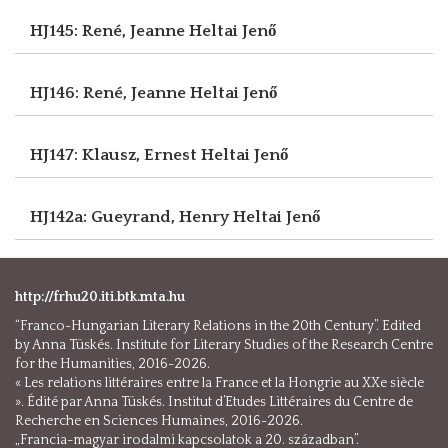
HJ145: René, Jeanne
Heltai Jenő
HJ146: René, Jeanne
Heltai Jenő
HJ147: Klausz, Ernest
Heltai Jenő
HJ142a: Gueyrand, Henry
Heltai Jenő
http://frhu20.iti.btk.mta.hu
“Franco-Hungarian Literary Relations in the 20th Century”. Edited
by Anna Tüskés. Institute for Literary Studies of the Research Centre
for the Humanities, 2016-2026.
« Les relations littéraires entre la France et la Hongrie au XXe siècle
». Édité par Anna Tüskés. Institut d’Etudes Littéraires du Centre de
Recherche en Sciences Humaines, 2016-2026.
„Francia-magyar irodalmi kapcsolatok a 20. században”.