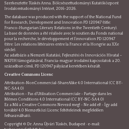
Szerkesztette Tüskés Anna. Bölcsészettudományi Kutatóközpont
Irodalomtudományi Intézet, 2016-2026.
The database was produced with the support of the National Fund
for Research, Development and Innovation PD 120947 (title:
Franco-Hungarian Literary Relations in the Twentieth Century).
La base de données a été réalisée avec le soutien du Fonds national
pour la recherche, le développement et l’innovation PD 120947
(titre: Les relations littéraires entre la France et la Hongrie au XXe
siècle).
Az adatbázis a Nemzeti Kutatási, Fejlesztési és Innovációs Hivatal –
NKFIH támogatásával, Francia-magyar irodalmi kapcsolatok a 20.
században című, PD 120947 pályázat keretében készült.
Creative Commons Licenc
Attribution-NonCommercial-ShareAlike 4.0 International (CC BY-
NC-SA 4.0)
Attribution - Pas d’Utilisation Commerciale - Partage dans les
Mêmes Conditions 4.0 International (CC BY-NC-SA 4.0)
Ez a Mű a Creative Commons Nevezd meg! - Ne add el! - Így add
tovább! 4.0 Nemzetközi Licenc feltételeinek megfelelően
felhasználható.
Copyright © Dr. Anna Újvári Tüskés, Budapest · e-mail: