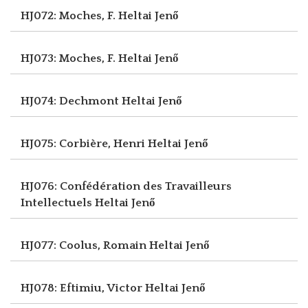
HJ072: Moches, F.
Heltai Jenő
HJ073: Moches, F.
Heltai Jenő
HJ074: Dechmont
Heltai Jenő
HJ075: Corbière, Henri
Heltai Jenő
HJ076: Confédération des Travailleurs
Intellectuels
Heltai Jenő
HJ077: Coolus, Romain
Heltai Jenő
HJ078: Eftimiu, Victor
Heltai Jenő