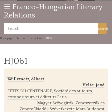
☰ Franco-Hungarian Literary
Relations
Search
Home page
Letters
Heltai Jenő
HJ061
HJ061
Willemetz, Albert
Heltai Jenő
FETES DU CENTENAIRE,
Société des auteurs,
compositeurs et éditeurs
Paris
Magyar Szövegírók, Zeneszerzők és
Zeneműkiadók Szövetkezete
Mars Budapest