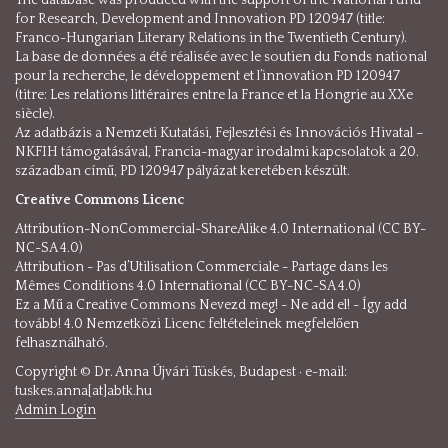
for Research, Development and Innovation PD 120947 (title:
Franco-Hungarian Literary Relations in the Twentieth Century).
La base de données a été réalisée avec le soutien du Fonds national
pour la recherche, le développement et l’innovation PD 120947
(titre: Les relations littéraires entre la France et la Hongrie au XXe
siècle).
Az adatbázis a Nemzeti Kutatási, Fejlesztési és Innovációs Hivatal –
NKFIH támogatásával, Francia-magyar irodalmi kapcsolatok a 20.
században című, PD 120947 pályázat keretében készült.
Creative Commons Licenc
Attribution-NonCommercial-ShareAlike 4.0 International (CC BY-
NC-SA 4.0)
Attribution - Pas d’Utilisation Commerciale - Partage dans les
Mêmes Conditions 4.0 International (CC BY-NC-SA 4.0)
Ez a Mű a Creative Commons Nevezd meg! - Ne add el! - Így add
tovább! 4.0 Nemzetközi Licenc feltételeinek megfelelően
felhasználható.
Copyright © Dr. Anna Újvári Tüskés, Budapest · e-mail:
tuskes.anna[at]abtk.hu
Admin Login