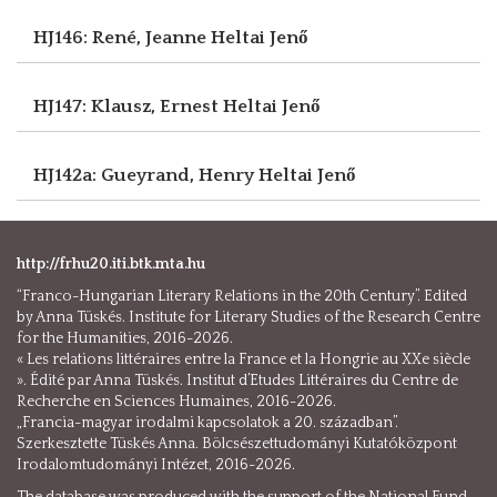
HJ146: René, Jeanne
Heltai Jenő
HJ147: Klausz, Ernest
Heltai Jenő
HJ142a: Gueyrand, Henry
Heltai Jenő
http://frhu20.iti.btk.mta.hu
“Franco-Hungarian Literary Relations in the 20th Century”. Edited
by Anna Tüskés. Institute for Literary Studies of the Research Centre
for the Humanities, 2016-2026.
« Les relations littéraires entre la France et la Hongrie au XXe siècle
». Édité par Anna Tüskés. Institut d’Etudes Littéraires du Centre de
Recherche en Sciences Humaines, 2016-2026.
„Francia-magyar irodalmi kapcsolatok a 20. században”.
Szerkesztette Tüskés Anna. Bölcsészettudományi Kutatóközpont
Irodalomtudományi Intézet, 2016-2026.
The database was produced with the support of the National Fund