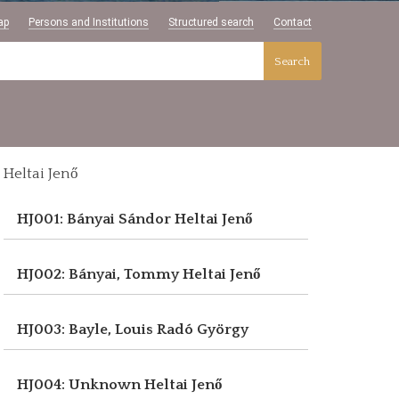
ap
Persons and Institutions
Structured search
Contact
Search
Heltai Jenő
HJ001: Bányai Sándor
Heltai Jenő
HJ002: Bányai, Tommy
Heltai Jenő
HJ003: Bayle, Louis
Radó György
HJ004: Unknown
Heltai Jenő