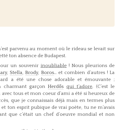
st parvenu au moment où le rideau se levait sur
gretté ton absence de Budapest.
jour un souvenir
inoubliable
! Nous pleurions de
ary
,
Stella
,
Brody
,
Boros
... et combien d’autres ! La
gard a été une chose adorable et émouvante ;
é un charmant garçon
Herdős
qui t’adore
. (C’est le
toi avec tous et mon coeur d’ami a été si heureux de
ccès, que je connaissais déjà mais en termes plus
é et ton esprit pubique de vrai poète, tu ne m’avais
tant que c’était un chef d’oeuvre mondial et non