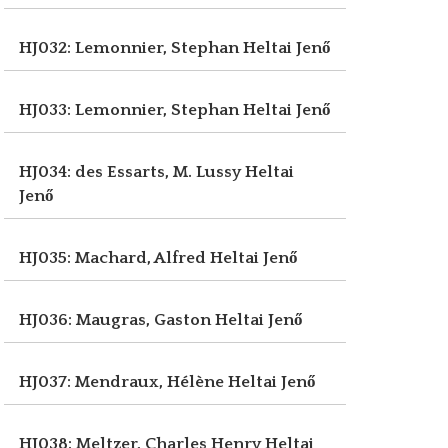
HJ032: Lemonnier, Stephan
Heltai Jenő
HJ033: Lemonnier, Stephan
Heltai Jenő
HJ034: des Essarts, M. Lussy
Heltai
Jenő
HJ035: Machard, Alfred
Heltai Jenő
HJ036: Maugras, Gaston
Heltai Jenő
HJ037: Mendraux, Hélène
Heltai Jenő
HJ038: Meltzer, Charles Henry
Heltai