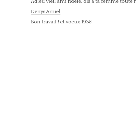
Adieu vieil ami fidèle, dis à ta femme toute
Denys Amiel
Bon travail ! et voeux 1938