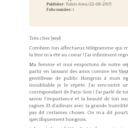
Publisher:
Tüskés Anna (22-08-2017)
Folio number:
1
Très cher
Jenő
Combien ton affectueux télégramme qui m’e
la Ière m’a été au coeur ! J’ai infiniment re
Ma femme et moi emportons de notre sé
partir en laissant des amis comme les
Vasz
gentillesse de public Hongrois à mon é
inoubliable je le répète. J’ai rencontr
correspondant de Paris-Soir.) J’ai parlé de 
savoir l’importance et la beauté de ton su
ragnes. Et d’ailleurs avec ta grande humilit
pas dit certaines choses. On m’a dit pour
spécifiquement hongrois.