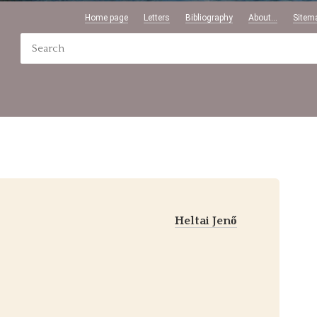
Home page
Letters
Bibliography
About...
Sitem
Heltai Jenő