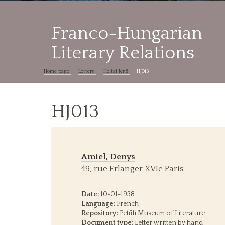
Franco-Hungarian
Literary Relations
Home page
Letters
Heltai Jenő
HJ013
HJ013
Amiel, Denys
49, rue Erlanger XVIe Paris
Date:
10-01-1938
Language:
French
Repository:
Petőfi Museum of Literature
Document type:
Letter written by hand