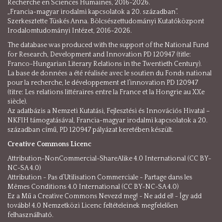
Recherche en Sciences Humaines, 2016-2026.
„Francia-magyar irodalmi kapcsolatok a 20. században”.
Szerkesztette Tüskés Anna. Bölcsészettudományi Kutatóközpont
Irodalomtudományi Intézet, 2016-2026.
The database was produced with the support of the National Fund
for Research, Development and Innovation PD 120947 (title:
Franco-Hungarian Literary Relations in the Twentieth Century).
La base de données a été réalisée avec le soutien du Fonds national
pour la recherche, le développement et l’innovation PD 120947
(titre: Les relations littéraires entre la France et la Hongrie au XXe
siècle).
Az adatbázis a Nemzeti Kutatási, Fejlesztési és Innovációs Hivatal –
NKFIH támogatásával, Francia-magyar irodalmi kapcsolatok a 20.
században című, PD 120947 pályázat keretében készült.
Creative Commons Licenc
Attribution-NonCommercial-ShareAlike 4.0 International (CC BY-
NC-SA 4.0)
Attribution - Pas d’Utilisation Commerciale - Partage dans les
Mêmes Conditions 4.0 International (CC BY-NC-SA 4.0)
Ez a Mű a Creative Commons Nevezd meg! - Ne add el! - Így add
tovább! 4.0 Nemzetközi Licenc feltételeinek megfelelően
felhasználható.