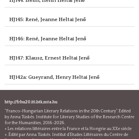
HJ144: Iselin, Henri
Heltai Jenő
HJ145: René, Jeanne
Heltai Jenő
HJ146: René, Jeanne
Heltai Jenő
HJ147: Klausz, Ernest
Heltai Jenő
HJ142a: Gueyrand, Henry
Heltai Jenő
http://frhu20.iti.btk.mta.hu
“Franco-Hungarian Literary Relations in the 20th Century”. Edited
by Anna Tüskés. Institute for Literary Studies of the Research Centre
for the Humanities, 2016-2026.
« Les relations littéraires entre la France et la Hongrie au XXe siècle
». Édité par Anna Tüskés. Institut d’Etudes Littéraires du Centre de