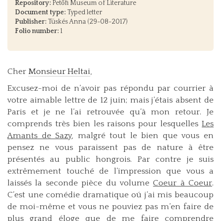
Repository:
Petőfi Museum of Literature
Document type:
Typed letter
Publisher:
Tüskés Anna (29-08-2017)
Folio number:
1
Cher
Monsieur Heltai
,
Excusez-moi de n’avoir pas répondu par courrier à
votre aimable lettre de 12 juin; mais j’étais absent de
Paris et je ne l’ai retrouvée qu’à mon retour. Je
comprends très bien les raisons pour lesquelles
Les
Amants de Sazy
, malgré tout le bien que vous en
pensez ne vous paraissent pas de nature à être
présentés au public hongrois. Par contre je suis
extrêmement touché de l’impression que vous a
laissés la seconde pièce du volume
Coeur à Coeur
.
C’est une comédie dramatique oú j’ai mis beaucoup
de moi-même et vous ne pouviez pas m’en faire de
plus grand éloge que de me faire comprendre