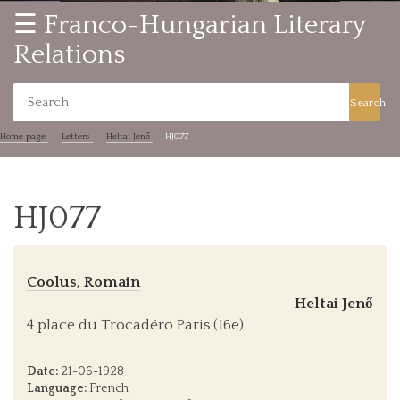
☰ Franco-Hungarian Literary
Relations
Search
Home page
Letters
Heltai Jenő
HJ077
HJ077
Coolus, Romain
Heltai Jenő
4 place du Trocadéro Paris (16e)
Date:
21-06-1928
Language:
French