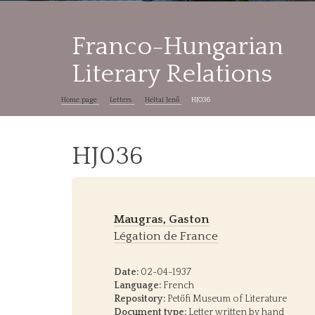
Franco-Hungarian
Literary Relations
Home page
Letters
Heltai Jenő
HJ036
HJ036
Maugras, Gaston
Légation de France
Date:
02-04-1937
Language:
French
Repository:
Petőfi Museum of Literature
Document type:
Letter written by hand