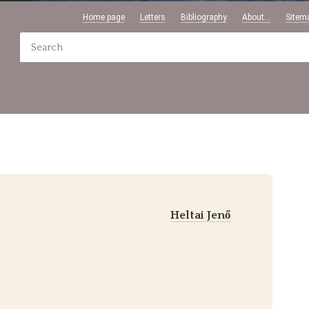
Home page
Letters
Bibliography
About...
Sitem
Heltai Jenő