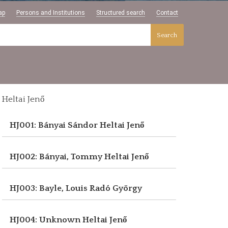
ap
Persons and Institutions
Structured search
Contact
Search
Heltai Jenő
HJ001: Bányai Sándor
Heltai Jenő
HJ002: Bányai, Tommy
Heltai Jenő
HJ003: Bayle, Louis
Radó György
HJ004: Unknown
Heltai Jenő