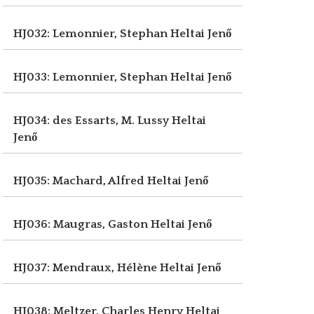
HJ032: Lemonnier, Stephan
Heltai Jenő
HJ033: Lemonnier, Stephan
Heltai Jenő
HJ034: des Essarts, M. Lussy
Heltai
Jenő
HJ035: Machard, Alfred
Heltai Jenő
HJ036: Maugras, Gaston
Heltai Jenő
HJ037: Mendraux, Hélène
Heltai Jenő
HJ038: Meltzer, Charles Henry
Heltai