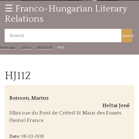
☰ Franco-Hungarian Literary
Relations
Search
Home page
Letters
Heltai Jenő
HJ112
HJ112
Boisson, Marius
Heltai Jenő
51bis rue du Pont de Créteil St Maur des Fossés
(Seine) France
Date:
08-03-1938