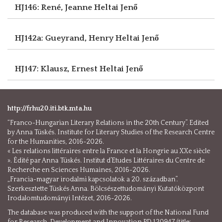
HJ146: René, Jeanne
Heltai Jenő
HJ142a: Gueyrand, Henry
Heltai Jenő
HJ147: Klausz, Ernest
Heltai Jenő
http://frhu20.iti.btk.mta.hu
“Franco-Hungarian Literary Relations in the 20th Century”. Edited
by Anna Tüskés. Institute for Literary Studies of the Research Centre
for the Humanities, 2016-2026.
« Les relations littéraires entre la France et la Hongrie au XXe siècle
». Édité par Anna Tüskés. Institut d’Etudes Littéraires du Centre de
Recherche en Sciences Humaines, 2016-2026.
„Francia-magyar irodalmi kapcsolatok a 20. században”.
Szerkesztette Tüskés Anna. Bölcsészettudományi Kutatóközpont
Irodalomtudományi Intézet, 2016-2026.
The database was produced with the support of the National Fund
for Research, Development and Innovation PD 120947 (title: