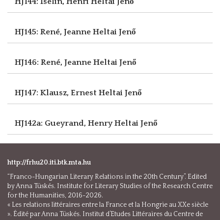
HJ144: Iselin, Henri
Heltai Jenő
HJ145: René, Jeanne
Heltai Jenő
HJ146: René, Jeanne
Heltai Jenő
HJ147: Klausz, Ernest
Heltai Jenő
HJ142a: Gueyrand, Henry
Heltai Jenő
http://frhu20.iti.btk.mta.hu
“Franco-Hungarian Literary Relations in the 20th Century”. Edited
by Anna Tüskés. Institute for Literary Studies of the Research Centre
for the Humanities, 2016-2026.
« Les relations littéraires entre la France et la Hongrie au XXe siècle
». Édité par Anna Tüskés. Institut d’Etudes Littéraires du Centre de