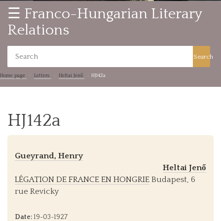
☰ Franco-Hungarian Literary
Relations
Search
Home page
Letters
Heltai Jenő
HJ142a
HJ142a
Gueyrand, Henry
Heltai Jenő
LÉGATION DE FRANCE EN HONGRIE
Budapest, 6
rue Revicky
Date:
19-03-1927