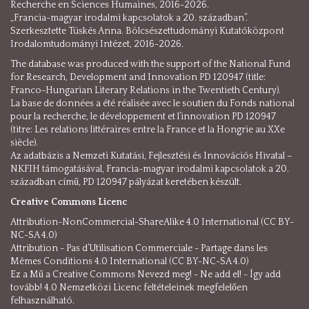
Recherche en Sciences Humaines, 2016-2026.
„Francia-magyar irodalmi kapcsolatok a 20. században”.
Szerkesztette Tüskés Anna. Bölcsészettudományi Kutatóközpont
Irodalomtudományi Intézet, 2016-2026.
The database was produced with the support of the National Fund
for Research, Development and Innovation PD 120947 (title:
Franco-Hungarian Literary Relations in the Twentieth Century).
La base de données a été réalisée avec le soutien du Fonds national
pour la recherche, le développement et l’innovation PD 120947
(titre: Les relations littéraires entre la France et la Hongrie au XXe
siècle).
Az adatbázis a Nemzeti Kutatási, Fejlesztési és Innovációs Hivatal –
NKFIH támogatásával, Francia-magyar irodalmi kapcsolatok a 20.
században című, PD 120947 pályázat keretében készült.
Creative Commons Licenc
Attribution-NonCommercial-ShareAlike 4.0 International (CC BY-
NC-SA 4.0)
Attribution - Pas d’Utilisation Commerciale - Partage dans les
Mêmes Conditions 4.0 International (CC BY-NC-SA 4.0)
Ez a Mű a Creative Commons Nevezd meg! - Ne add el! - Így add
tovább! 4.0 Nemzetközi Licenc feltételeinek megfelelően
felhasználható.