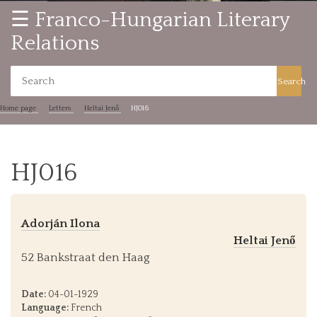
☰ Franco-Hungarian Literary
Relations
Search
Home page
Letters
Heltai Jenő
HJ016
HJ016
Adorján Ilona
Heltai Jenő
52 Bankstraat den Haag
Date:
04-01-1929
Language:
French