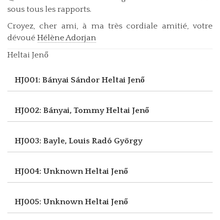
sous tous les rapports.
Croyez, cher ami, à ma très cordiale amitié, votre
dévoué
Hélène Adorjan
Heltai Jenő
HJ001: Bányai Sándor
Heltai Jenő
HJ002: Bányai, Tommy
Heltai Jenő
HJ003: Bayle, Louis
Radó György
HJ004: Unknown
Heltai Jenő
HJ005: Unknown
Heltai Jenő