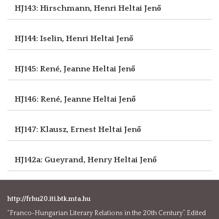
HJ143: Hirschmann, Henri
Heltai Jenő
HJ144: Iselin, Henri
Heltai Jenő
HJ145: René, Jeanne
Heltai Jenő
HJ146: René, Jeanne
Heltai Jenő
HJ147: Klausz, Ernest
Heltai Jenő
HJ142a: Gueyrand, Henry
Heltai Jenő
http://frhu20.iti.btk.mta.hu
“Franco-Hungarian Literary Relations in the 20th Century”. Edited