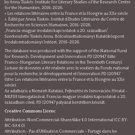
by Anna Tüskés. Institute for Literary Studies of the Research Centre
for the Humanities, 2016-2026.
« Les relations littéraires entre la France et la Hongrie au XXe siècle
». Édité par Anna Tüskés. Institut d’Etudes Littéraires du Centre de
Recherche en Sciences Humaines, 2016-2026.
„Francia-magyar irodalmi kapcsolatok a 20. században”.
Szerkesztette Tüskés Anna. Bölcsészettudományi Kutatóközpont
Irodalomtudományi Intézet, 2016-2026.
The database was produced with the support of the National Fund
for Research, Development and Innovation PD 120947 (title:
Franco-Hungarian Literary Relations in the Twentieth Century).
La base de données a été réalisée avec le soutien du Fonds national
pour la recherche, le développement et l’innovation PD 120947
(titre: Les relations littéraires entre la France et la Hongrie au XXe
siècle).
Az adatbázis a Nemzeti Kutatási, Fejlesztési és Innovációs Hivatal –
NKFIH támogatásával, Francia-magyar irodalmi kapcsolatok a 20.
században című, PD 120947 pályázat keretében készült.
Creative Commons Licenc
Attribution-NonCommercial-ShareAlike 4.0 International (CC BY-
NC-SA 4.0)
Attribution - Pas d’Utilisation Commerciale - Partage dans les