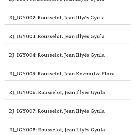
RJ_IGY002: Rousselot, Jean
Illyés Gyula
RJ_IGY003: Rousselot, Jean
Illyés Gyula
RJ_IGY004: Rousselot, Jean
Illyés Gyula
RJ_IGY005: Rousselot, Jean
Kozmutza Flora
RJ_IGY006: Rousselot, Jean
Illyés Gyula
RJ_IGY007: Rousselot, Jean
Illyés Gyula
RJ_IGY008: Rousselot, Jean
Illyés Gyula