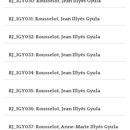
RJ_IGY030: Rousselot, Jean
Illyés Gyula
RJ_IGY031: Rousselot, Jean
Illyés Gyula
RJ_IGY032: Rousselot, Jean
Illyés Gyula
RJ_IGY033: Rousselot, Jean
Illyés Gyula
RJ_IGY034: Rousselot, Jean
Illyés Gyula
RJ_IGY035: Rousselot, Jean
Illyés Gyula
RJ_IGY036: Rousselot, Jean
Illyés Gyula
RJ_IGY037: Rousselot, Anne-Marie
Illyés Gyula