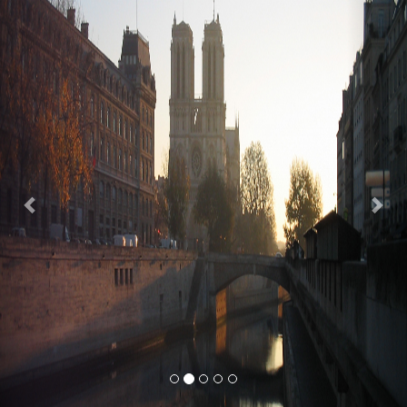
Previous
Nex