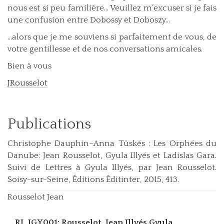
nous est si peu familière... Veuillez m’excuser si je fais
une confusion entre Dobossy et Doboszy...
...alors que je me souviens si parfaitement de vous, de
votre gentillesse et de nos conversations amicales.
Bien à vous
JRousselot
Publications
Christophe Dauphin–Anna Tüskés : Les Orphées du
Danube: Jean Rousselot, Gyula Illyés et Ladislas Gara.
Suivi de Lettres à Gyula Illyés, par Jean Rousselot.
Soisy-sur-Seine, Éditions Éditinter, 2015, 413.
Rousselot Jean
RJ_IGY001: Rousselot, Jean
Illyés Gyula