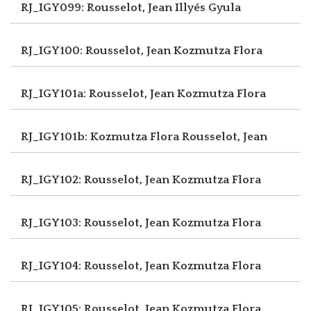
RJ_IGY099: Rousselot, Jean
Illyés Gyula
RJ_IGY100: Rousselot, Jean
Kozmutza Flora
RJ_IGY101a: Rousselot, Jean
Kozmutza Flora
RJ_IGY101b: Kozmutza Flora
Rousselot, Jean
RJ_IGY102: Rousselot, Jean
Kozmutza Flora
RJ_IGY103: Rousselot, Jean
Kozmutza Flora
RJ_IGY104: Rousselot, Jean
Kozmutza Flora
RJ_IGY105: Rousselot, Jean
Kozmutza Flora