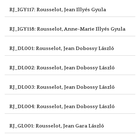
RJ_IGY117: Rousselot, Jean
Illyés Gyula
RJ_IGY118: Rousselot, Anne-Marie
Illyés Gyula
RJ_DL001: Rousselot, Jean
Dobossy László
RJ_DL002: Rousselot, Jean
Dobossy László
RJ_DL003: Rousselot, Jean
Dobossy László
RJ_DL004: Rousselot, Jean
Dobossy László
RJ_GL001: Rousselot, Jean
Gara László