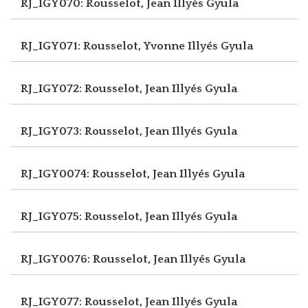
RJ_IGY070: Rousselot, Jean
Illyés Gyula
RJ_IGY071: Rousselot, Yvonne
Illyés Gyula
RJ_IGY072: Rousselot, Jean
Illyés Gyula
RJ_IGY073: Rousselot, Jean
Illyés Gyula
RJ_IGY0074: Rousselot, Jean
Illyés Gyula
RJ_IGY075: Rousselot, Jean
Illyés Gyula
RJ_IGY0076: Rousselot, Jean
Illyés Gyula
RJ_IGY077: Rousselot, Jean
Illyés Gyula