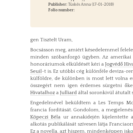
Publisher:
Tüskés Anna (17-01-2018)
Folio number:
gen Tisztelt Uram,
Bocsásson meg, amiért késedelemmel felelek
minden szóbanforgó ügyben. Az amerikai k
honoráriumok elküldését kéri a
Jogvédő Hiv
Seuil
-t is. Ez utóbbi cég különféle deviza-re
külföldre, de különben is most lett volna 
összegért nem igen érdemes sürgetni ők
Hivatalhoz
a
Julliard
által soronkivül átutalt
Engedelmével beküldtem a Les Temps Mode
francia forditását. Gondolom, a megjelené
Köpeczi Béla
ur annakidején kijelentette
alkotás publikálását szívesen látja Franciaor
Ez a novella, azt hiszem, mindenképpen isko