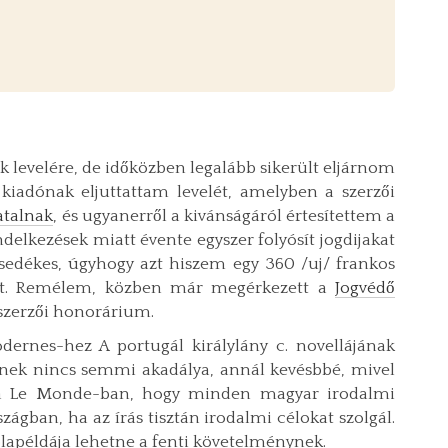
 levelére, de időközben legalább sikerült eljárnom
iadónak eljuttattam levelét, amelyben a szerzői
atalnak
, és ugyanerről a kivánságáról értesítettem a
ndelkezések miatt évente egyszer folyósít jogdijakat
esedékes, úgyhogy azt hiszem egy 360 /uj/ frankos
et. Remélem, közben már megérkezett a
Jogvédő
 szerzői honorárium.
rnes-hez A portugál királylány c. novellájának
snek nincs semmi akadálya, annál kevésbbé, mivel
 a Le Monde-ban, hogy minden magyar irodalmi
szágban, ha az írás tisztán irodalmi célokat szolgál.
lapéldája lehetne a fenti követelménynek.