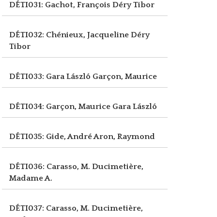
DÉTI031: Gachot, François
Déry Tibor
DÉTI032: Chénieux, Jacqueline
Déry
Tibor
DÉTI033: Gara László
Garçon, Maurice
DÉTI034: Garçon, Maurice
Gara László
DÉTI035: Gide, André
Aron, Raymond
DÉTI036: Carasso, M.
Ducimetière,
Madame A.
DÉTI037: Carasso, M.
Ducimetière,