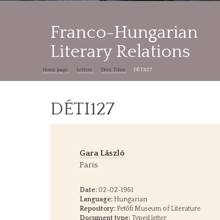
Franco-Hungarian
Literary Relations
Home page
Letters
Déry Tibor
DÉTI127
DÉTI127
Gara László
Paris
Date:
02-02-1961
Language:
Hungarian
Repository:
Petőfi Museum of Literature
Document type:
Typed letter