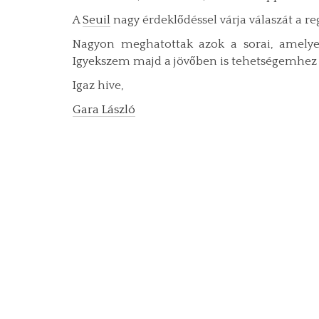
A
Seuil
nagy érdeklődéssel várja válaszát a r
Nagyon meghatottak azok a sorai, amelyek 
Igyekszem majd a jövőben is tehetségemhez k
Igaz hive,
Gara László