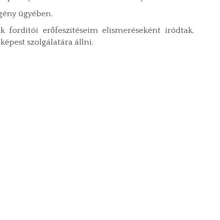
egény ügyében.
forditói erőfeszitéseim elismeréseként iródtak.
épest szolgálatára állni.