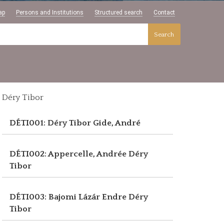
ap
Persons and Institutions
Structured search
Contact
Search
Déry Tibor
DÉTI001: Déry Tibor
Gide, André
DÉTI002: Appercelle, Andrée
Déry
Tibor
DÉTI003: Bajomi Lázár Endre
Déry
Tibor