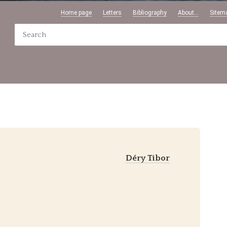
Home page
Letters
Bibliography
About...
Sitem
Déry Tibor